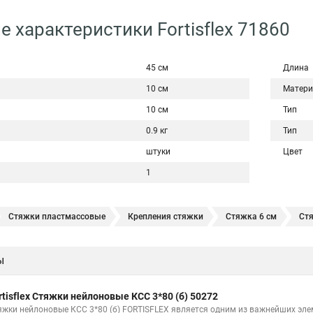
е характеристики Fortisflex 71860
45 см
Длина
10 см
Матери
10 см
Тип
0.9 кг
Тип
штуки
Цвет
1
Стяжки пластмассовые
Крепления стяжки
Стяжка 6 см
Ст
овая купить в
Стяжка хомут нейлоновый 100 мм
Крепления на ст
ы
Стяжка от ооо
Расценка стяжка
Стяжки для кабелей металличес
Хомут стяжка саморез
Купить стяжки кабельную
Пыльник шрус
rtisflex Стяжки нейлоновые КСС 3*80 (б) 50272
Расценка смета армирование стяжки
Хомуты стяжки нейлон
Хом
яжки нейлоновые КСС 3*80 (б) FORTISFLEX является одним из важнейших эл