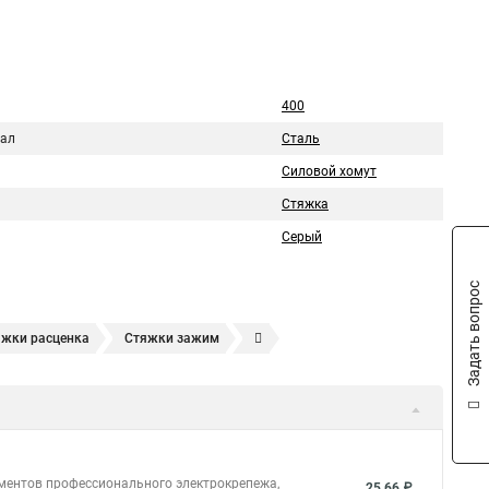
400
ал
Сталь
Силовой хомут
Стяжка
Серый
Задать вопрос
яжки расценка
Стяжки зажим
яжках
Стяжка alt
Хомуты стяжки труб
кие
Металлические ленты стяжки
Пружинный стяжки
а стяжки
Конфирмат стяжки
Мешок стяжки
уты стяжки труба
Стяжки маркеры
ементов профессионального электрокрепежа,
25,66 ₽