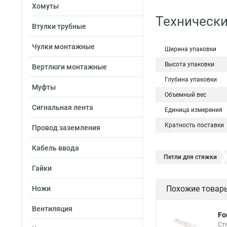
Хомуты
Технически
Втулки трубные
Чулки монтажные
Ширина упаковки
Высота упаковки
Вертлюги монтажные
Глубина упаковки
Муфты
Объемный вес
Сигнальная лента
Единица измерения
Кратность поставки
Провод заземления
Кабель ввода
Петли для стяжки
Гайки
Хомут стяжка нейлон
Похожие товар
Ножи
Стяжки магазин
Хомут стяжка это
Вентиляция
Fo
Хорошие стяжки
Ст