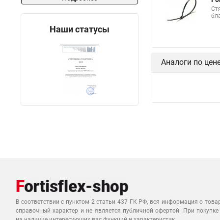
Многоразовая стяжк
Ст
бл
Саморезы для маяко
Наши статусы
Стяжка нейлоновая д
Липучка стяжки
Аналоги по цен
Стяжки кабельные и
Металла стяжки
Стяжки из цпр
Т
Стяжка крепеж
Стяжка к 100
Ст
В соответствии с пунктом 2 статьи 437 ГК РФ, вся информация о това
справочный характер и не является публичной офертой. При покупке
на наличие интересующих вас функций и характеристик.