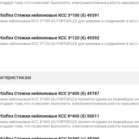
агодаря тому, что позволяет выполнять электромонтажные работы максимал
100шт черные
Прайс на цены по стяжке
Площадка для стяжки куп
rtisflex Стяжки нейлоновые КСС 3*100 (б) 49391
Стяжка монтажная с площадкой
Стяжка крепления
Стяжка пласт
яжки нейлоновые КСС 3*100 (б) FORTISFLEX для крепежа и соединения в жгут
уса
rtisflex Стяжки нейлоновые КСС 3*120 (б) 49392
Стяжка мини
Где можно купить стяжки
Винт стяжка
Стяжк
яжки нейлоновые КСС 3*120 (б) FORTISFLEX для крепежа и соединения в жгут
ки для мебели
Что такое стяжки безгалогенные
Стяжка с 4
С
Стяжка дверная
Стяжка в 5мм
Нейлоновые и пластиковые стяжк
ления в полу
Крепление на стяжки
Стяжки нейлоновые черные 10
актеристикам
 морозостойкие
С 24 стяжка
Hyperline стяжка нейлоновая
Стя
з нержавеющей стали
Пластмассовые стяжки
Кабели под стяжку
rtisflex Стяжки нейлоновые КСС 5*400 (б) 49787
яжки нейлоновые КСС 5*400 (б) FORTISFLEX является одним из важнейших э
для кабеля
Стяжка rexant нейлоновая
Стяжка груза цена
Для
агодаря тому, что позволяет выполнять электромонтажные работы максимал
и
Стяжки хомут пластиковый купить
Стяжка 200
Стяжка ко
rtisflex Стяжки нейлоновые КСС 8*400 (б) 50011
я груза
Стяжка квадратная
Пластиковые хомуты для стяжки
яжки нейлоновые КСС 8*400 (б) FORTISFLEX является одним из важнейших э
агодаря тому, что позволяет выполнять электромонтажные работы максимал
тиковые размеры
Стяжки для кабеля пластиковые
Стяжка для тру
rtisflex Стяжки нейлоновые КСС 5*400 (ч) 49790