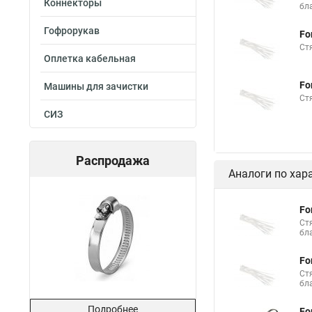
Коннекторы
бл
Стяжка нейлоновые 
Гофрорукав
Fo
Стяжки толстые
Ст
Оплетка кабельная
Стяжка хомутов шр
Fo
Машины для зачистки
Стяжка на 400 мм
Ст
Межсекционной стяж
СИЗ
Стяжки шурупы
Стяжка и трубы отоп
Распродажа
Аналоги по хар
Стяжки пластиковые
Стяжки кабельные и
Fo
Ст
Стяжки нейлоновые 
бл
Сколько стоит стяжк
Fo
Стяжки резиновые дл
Ст
бл
Хомуты стяжки плас
Подробнее
Fo