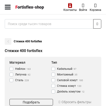
Контакты
Войти
Корзина
Стяжки 400 fortisflex
Стяжки 400 fortisflex
Материал
Тип
Нейлон
Кабельный
163
97
Липучка
Монтажный
62
35
Сталь
Силовой хомут
228
180
Стяжка хомут
133
Дюбель хомутом
12
Стяжка
Длина
Цвет
660
Сбросить фильтры
Подобрать
Хомут
2
100
Белый
23
133