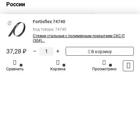
России
Пластиковый хомут стяжка ту
Стяжки нейлоновые для кабеля
Стяжка rexant нейлоновая
Fortisflex 74740
Стяжка груза цена
Для монтажа кабельных стяжек
Код товара: 74740
Стяжки стальные с полимерным покрытием СКС-П
Что такое стяжки кабельные
Сколько стоит стяжки
(304)...
Стяжки хомут пластиковый купить
Стяжка 200
37,28 ₽
–
+
В корзину
Стяжка конфирматами
Стяжка в дом
0
0
1
Площадка хомута стяжки
Стяжки резиновые для груза
Сравнить
Корзина
Просмотрено
Каталог
Оплата
Доставка
Контакты
Войти
Стяжка квадратная
Пластиковые хомуты для стяжки
Кабельный бандаж стяжки
Что такое пластиковые стяжки
Хомуты стяжки пластиковые размеры
Стяжки для кабеля пластиковые
Стяжка для труб теплого пола
Механизм стяжка
Стяжки на полки
Многоразовая стяжка хомут
Стяжки кабельные для чего