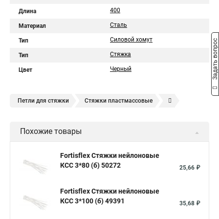
400
Длина
Сталь
Материал
Силовой хомут
Тип
Задать вопрос
Стяжка
Тип
Черный
Цвет
Петли для стяжки
Стяжки пластмассовые
Крепления стяжки
Стяжка 6 см
Стяжки расценка
Похожие товары
Стяжки зажим
Хомут стяжка нейлоновая купить в
Стяжка хомут нейлоновый 100 мм
Крепления на стяжках
Fortisflex Стяжки нейлоновые
КСС 3*80 (б) 50272
Стяжка alt
Хомуты стяжки труб
Стяжки магазин
25,66 ₽
Стяжка от ооо
Расценка стяжка
Fortisflex Стяжки нейлоновые
Стяжки для кабелей металлические
КСС 3*100 (б) 49391
35,68 ₽
Металлические ленты стяжки
Пружинный стяжки