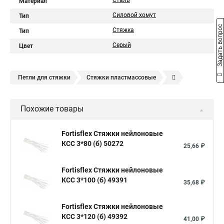
Сталь
Материал
Силовой хомут
Тип
Задать вопрос
Стяжка
Тип
Серый
Цвет
Петли для стяжки
Стяжки пластмассовые
Крепления стяжки
Стяжка 6 см
Стяжки расценка
Похожие товары
Стяжки зажим
Хомут стяжка нейлоновая купить в
Стяжка хомут нейлоновый 100 мм
Крепления на стяжках
Fortisflex Стяжки нейлоновые
КСС 3*80 (б) 50272
Стяжка alt
Хомуты стяжки труб
Стяжки магазин
25,66 ₽
Стяжка от ооо
Расценка стяжка
Fortisflex Стяжки нейлоновые
Стяжки для кабелей металлические
КСС 3*100 (б) 49391
35,68 ₽
Металлические ленты стяжки
Пружинный стяжки
Fortisflex Стяжки нейлоновые
Хомут стяжка это
Хомут стяжка саморез
КСС 3*120 (б) 49392
41,00 ₽