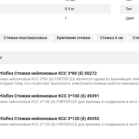
0.9 кг
Тип
1
Цвет
Стяжки пластмассовые
Крепления стяжки
Стяжка 6 см
Ст
овая купить в
Стяжка хомут нейлоновый 100 мм
Крепления на ст
ы
Стяжка от ооо
Расценка стяжка
Стяжки для кабелей металличес
Хомут стяжка саморез
Купить стяжки кабельную
Пыльник шрус
rtisflex Стяжки нейлоновые КСС 3*80 (б) 50272
Расценка смета армирование стяжки
Хомуты стяжки нейлон
Хом
яжки нейлоновые КСС 3*80 (б) FORTISFLEX является одним из важнейших эл
агодаря тому, что позволяет выполнять электромонтажные работы максимал
100шт черные
Прайс на цены по стяжке
Площадка для стяжки куп
rtisflex Стяжки нейлоновые КСС 3*100 (б) 49391
Стяжка монтажная с площадкой
Стяжка крепления
Стяжка пласт
яжки нейлоновые КСС 3*100 (б) FORTISFLEX для крепежа и соединения в жгут
уса
rtisflex Стяжки нейлоновые КСС 3*120 (б) 49392
Стяжка мини
Где можно купить стяжки
Винт стяжка
Стяжк
яжки нейлоновые КСС 3*120 (б) FORTISFLEX для крепежа и соединения в жгут
ки для мебели
Что такое стяжки безгалогенные
Стяжка с 4
С