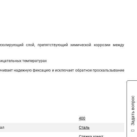
 изолирующий слой, препятствующий химической коррозии между
трицательных температурах
ечивает надежную фиксацию и исключает обратное проскальзывание
Задать вопрос
400
ал
Сталь
Стяжка хомут