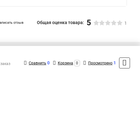
Купить кабельный стяжка
Купить кабельный стяжка
а для стяжек
Хомут стяжка нейлоновая 100 мм
5
Общая оценка товара:
аписать отзыв
1
для труб
+7 (495) 432-09-09
Контакты
0
1
Сравнить
Корзина
0
Просмотрено
 заказ
MAX: +7 (936) 148-00-15
ShopMSK8
(Круглосуточно)
info@fortisflex-shop.ru
Форма обратной связи