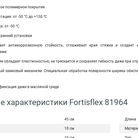
ое полимерное покрытие
ации: от -50 °С до +150 °С
: от -50 °С
тренней установки
ает антикоррозионную стойкость, сглаживает края стяжки и создает
ами
е обладает пластичностью, не трескается и сохраняет гибкость даже при о
й замковый механизм. Специальная обработка поверхности шарика обесп
фиксация даже в масляной среде
е характеристики Fortisflex 81964
45 см
Длина
10 см
Матери
10 см
Тип