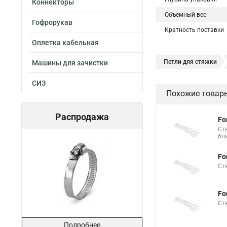
Коннекторы
Объемный вес
Гофрорукав
Кратность поставки
Оплетка кабельная
Петли для стяжки
Машины для зачистки
Хомут стяжка нейлон
СИЗ
Похожие товар
Стяжки магазин
Хомут стяжка это
Распродажа
Fo
Хорошие стяжки
Ст
бл
Стяжка нейлоновые 
Fo
Стяжки толстые
Ст
Стяжка хомутов шр
Fo
Стяжка на 400 мм
Ст
Межсекционной стяж
Подробнее