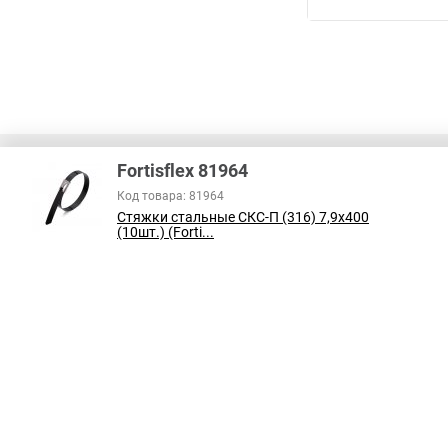
Стяжки из цпр
Т
Стяжка крепеж
Стяжка к 100
Ст
Fortisflex 81964
Код товара: 81964
Стяжки стальные СКС-П (316) 7,9x400
В соответствии с пунктом 2 статьи 437 ГК РФ, вся информация о това
(10шт.) (Forti...
справочный характер и не является публичной офертой. При покупке
на наличие интересующих вас функций и характеристик.
Принимаем к оплате: