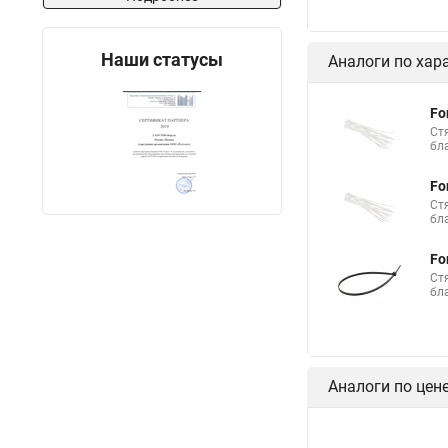
Стяжки шурупы
Стяжка и трубы отоп
Наши статусы
Аналоги по хар
Стяжки пластиковые
Стяжки кабельные и
Fo
Ст
Стяжки нейлоновые 
бл
Сколько стоит стяжк
Fo
Стяжки резиновые дл
Ст
бл
Хомуты стяжки плас
Fo
Многоразовая стяжк
Ст
бл
Саморезы для маяко
Стяжка нейлоновая д
Липучка стяжки
Аналоги по цен
Стяжки кабельные и
Металла стяжки