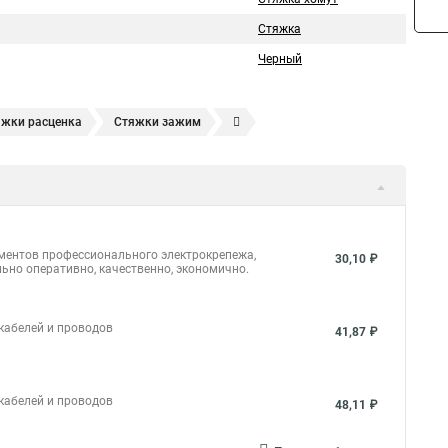
Стяжка
Черный
яжки расценка
Стяжки зажим
яжках
Стяжка alt
Хомуты стяжки труб
кие
Металлические ленты стяжки
Пружинный стяжки
а стяжки
Конфирмат стяжки
Мешок стяжки
уты стяжки труба
Стяжки маркеры
ементов профессионального электрокрепежа,
30,10 ₽
ьно оперативно, качественно, экономично.
ить
Стяжек магазин
Стяжка толщиной 20 мм
массовая что это
Стяжка в 10 это
 кабелей и проводов
41,87 ₽
и жгуты
Стяжка это что
Стяжка это что
 кабелей и проводов
48,11 ₽
тяжка коническая и шток
Стяжки нейлон белые