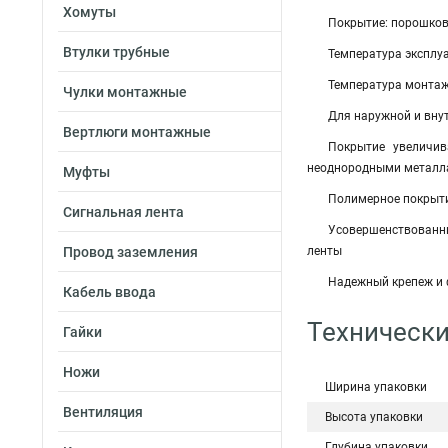
Хомуты
Покрытие: порошков
Втулки трубные
Температура эксплуат
Температура монтажа
Чулки монтажные
Для наружной и вну
Вертлюги монтажные
Покрытие увеличив
неоднородными металл
Муфты
Полимерное покрыти
Сигнальная лента
Усовершенствованны
Провод заземления
ленты
Надежный крепеж и 
Кабель ввода
Технически
Гайки
Ножи
Ширина упаковки
Вентиляция
Высота упаковки
Глубина упаковки