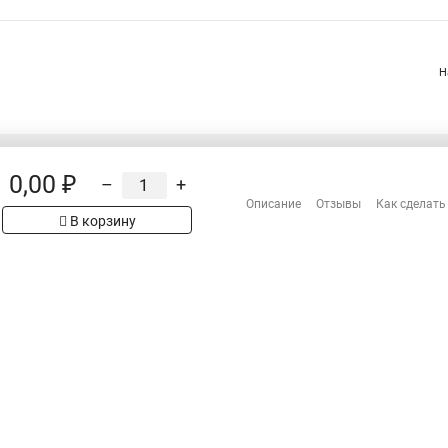
руба металлопластиковая в стяжку
Стяжки металлическия для кабеля
Стяжка липучкой
Куплю кабельные стяжки
Стяжки 350
Гайк
Н
яжка 120
Металлические стяжки для труб
Металлические стяжки 
0,00 ₽
–
+
Распродажа
Описание
Отзывы
Как сделать
Сотрудничество
В корзину
рах на сайте имеет
Гарантия
 проверяйте товар
Оплата
Доставка