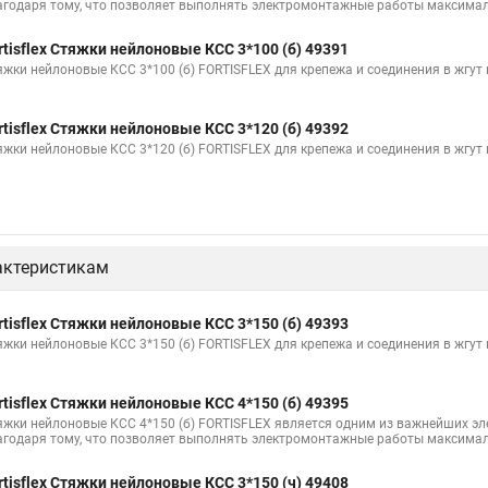
агодаря тому, что позволяет выполнять электромонтажные работы максимал
100шт черные
Прайс на цены по стяжке
Площадка для стяжки куп
rtisflex Стяжки нейлоновые КСС 3*100 (б) 49391
Стяжка монтажная с площадкой
Стяжка крепления
Стяжка пласт
яжки нейлоновые КСС 3*100 (б) FORTISFLEX для крепежа и соединения в жгут
са
Стяжка на 400 мм
Стяжка мини
Где можно купить стяжки
rtisflex Стяжки нейлоновые КСС 3*120 (б) 49392
Межсекционной стяжки для мебели
Что такое стяжки безгалогенные
яжки нейлоновые КСС 3*120 (б) FORTISFLEX для крепежа и соединения в жгут
е
Стяжки шурупы
Стяжка дверная
Стяжка в 5мм
Нейлон
Стяжка и трубы отопления в полу
Крепление на стяжки
Стяжки 
стяжка
Стяжки пластиковые морозостойкие
С 24 стяжка
Hype
актеристикам
Площадка хомут стяжка
Стяжки кабельные из нержавеющей стали
стяжка ту
Стяжки нейлоновые для кабеля
Стяжка rexant нейлонов
rtisflex Стяжки нейлоновые КСС 3*150 (б) 49393
яжки нейлоновые КСС 3*150 (б) FORTISFLEX для крепежа и соединения в жгут
бельные
Сколько стоит стяжки
Стяжки хомут пластиковый купить
яжки
Стяжки резиновые для груза
Стяжка квадратная
Пласт
rtisflex Стяжки нейлоновые КСС 4*150 (б) 49395
ые стяжки
Хомуты стяжки пластиковые размеры
Стяжки для каб
яжки нейлоновые КСС 4*150 (б) FORTISFLEX является одним из важнейших э
агодаря тому, что позволяет выполнять электромонтажные работы максимал
Стяжки на полки
Многоразовая стяжка хомут
Стяжки кабельны
rtisflex Стяжки нейлоновые КСС 3*150 (ч) 49408