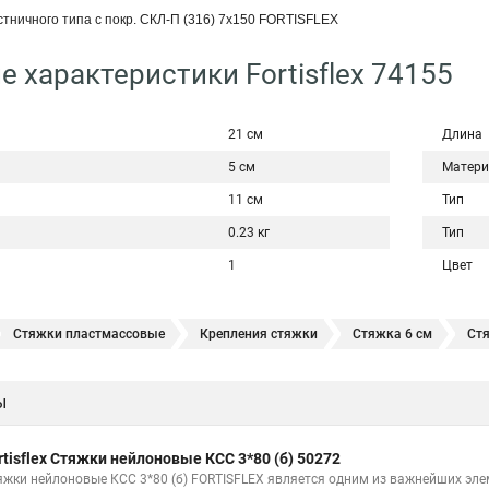
тничного типа с покр. СКЛ-П (316) 7х150 FORTISFLEX
е характеристики Fortisflex 74155
21 см
Длина
5 см
Матери
11 см
Тип
0.23 кг
Тип
1
Цвет
Стяжки пластмассовые
Крепления стяжки
Стяжка 6 см
Ст
овая купить в
Стяжка хомут нейлоновый 100 мм
Крепления на ст
ы
Стяжка от ооо
Расценка стяжка
Стяжки для кабелей металличес
Хомут стяжка саморез
Купить стяжки кабельную
Пыльник шрус
rtisflex Стяжки нейлоновые КСС 3*80 (б) 50272
Расценка смета армирование стяжки
Хомуты стяжки нейлон
Хом
яжки нейлоновые КСС 3*80 (б) FORTISFLEX является одним из важнейших эл