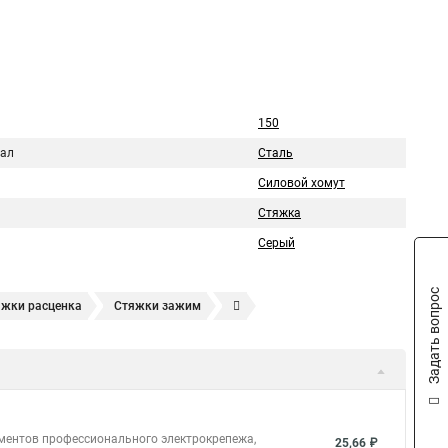
150
ал
Сталь
Силовой хомут
Стяжка
Серый
Задать вопрос
яжки расценка
Стяжки зажим
яжках
Стяжка alt
Хомуты стяжки труб
кие
Металлические ленты стяжки
Пружинный стяжки
а стяжки
Конфирмат стяжки
Мешок стяжки
уты стяжки труба
Стяжки маркеры
ементов профессионального электрокрепежа,
25,66 ₽