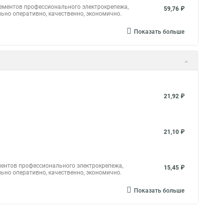
 для стяжки
Стяжки 100
Стяжка rexant
лементов профессионального электрокрепежа,
59,76 ₽
ьно оперативно, качественно, экономично.
я стяжки хомута
Стяжки или хомуты
Показать больше
ь стяжка купить
Крепление стяжкой
а коробку
Что такое хомут стяжка
а до 30 мм
Пластиковые стяжки хомуты ту
Труба металлопластиковая в стяжку
21,92 ₽
а
Стяжка крепеж
Стяжка липучкой
 100 мм
Стяжка к 100
Стяжка 120
21,10 ₽
ментов профессионального электрокрепежа,
15,45 ₽
ьно оперативно, качественно, экономично.
Показать больше