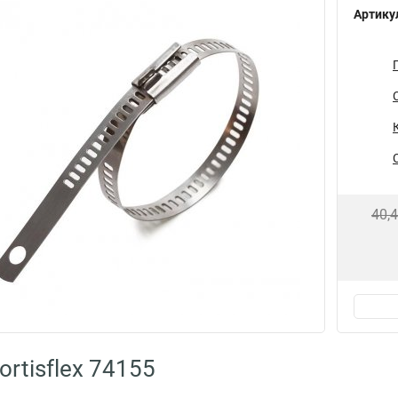
Артику
40,
rtisflex 74155