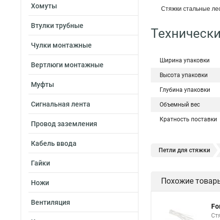
Хомуты
Стяжки стальные лес
Втулки трубные
Технически
Чулки монтажные
Ширина упаковки
Вертлюги монтажные
Высота упаковки
Муфты
Глубина упаковки
Сигнальная лента
Объемный вес
Кратность поставки
Провод заземления
Кабель ввода
Петли для стяжки
Гайки
Хомут стяжка нейлон
Похожие товар
Ножи
Стяжки магазин
Хомут стяжка это
Вентиляция
Fo
Хорошие стяжки
Ст