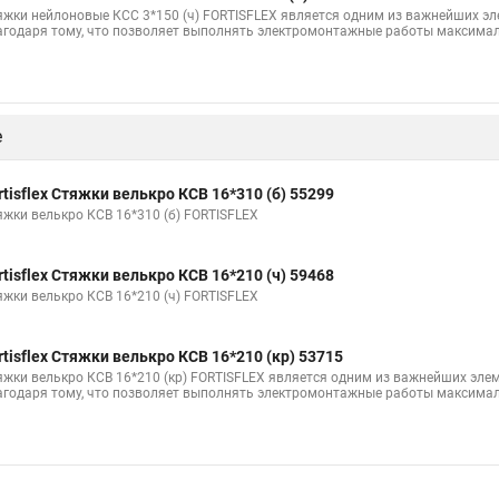
а что это
Саморезы для маяков для стяжки
Саморезы для маяков
яжки нейлоновые КСС 3*150 (ч) FORTISFLEX является одним из важнейших э
агодаря тому, что позволяет выполнять электромонтажные работы максимал
ant
Стяжка нейлоновая для чего
Стяжка 70 мм
Крепление дл
ка для сборки мебели
Липучка стяжки
Черные стяжки
Кабел
омут
Модели стяжек
Стяжки кабельные инструмент
Стяжки н
е
тяжку
Стяжки г1
Шпилька стяжка
Металла стяжки
Стяжк
Кабельная стяжка под винт
Прайс цен на стяжку
Стяжки из цпр
rtisflex Стяжки велькро КСВ 16*310 (б) 55299
яжки велькро КСВ 16*310 (б) FORTISFLEX
ия для кабеля
Купить кабельный стяжка
Купить кабельный стяжк
яжки
Стяжки 350
Гайка для стяжек
Хомут стяжка нейлоновая
rtisflex Стяжки велькро КСВ 16*210 (ч) 59468
яжки велькро КСВ 16*210 (ч) FORTISFLEX
и для труб
Металлические стяжки для труб
rtisflex Стяжки велькро КСВ 16*210 (кр) 53715
яжки велькро КСВ 16*210 (кр) FORTISFLEX является одним из важнейших эле
агодаря тому, что позволяет выполнять электромонтажные работы максимал