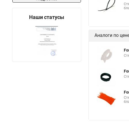
Безгалогенная стяжк
Ст
бл
Стяжки стальные rex
Наши статусы
Эксцентриковая стяж
Стяжка кабельная х
Аналоги по цен
Купить кабельную с
Стяжка от 10 мм
Fo
Ст
Стяжки металлическ
Куплю кабельные ст
Fo
Ст
Металлические стяжк
Fo
Ст
бл