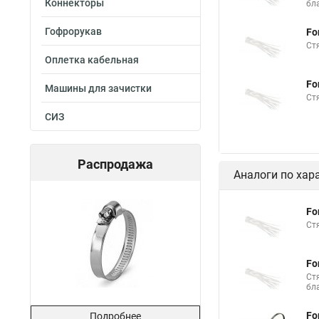
Коннекторы
бл
Стяжка нейлоновые 
Гофрорукав
Fo
Стяжки толстые
Ст
Оплетка кабельная
Стяжка хомутов шру
Fo
Стяжка это что
Машины для зачистки
Ст
Стяжки нейлон белы
СИЗ
Стяжка на мебель
Кабельный бандаж 
Распродажа
Аналоги по хар
Стяжка 3 на 200
Пластиковый хомут 
Fo
Ст
Что такое стяжки ка
Площадка хомута ст
Fo
Что такое пластиков
Ст
бл
Механизм стяжка
Fo
Подробнее