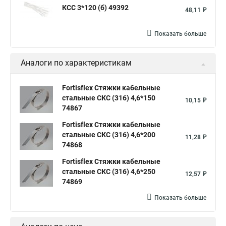
Хомут стяжка это
Хомут стяжка саморез
КСС 3*120 (б) 49392
48,11 ₽
Купить стяжки кабельную
Пыльник шруса стяжки
Конфирмат стяжки
Мешок стяжки
Хорошие стяжки
Показать больше
Расценка смета армирование стяжки
Аналоги по характеристикам
Хомуты стяжки нейлон
Хомуты стяжки труба
Стяжки маркеры
Стяжка нейлоновые 100шт черные
Fortisflex Стяжки кабельные
стальные СКС (316) 4,6*150
Прайс на цены по стяжке
Площадка для стяжки купить
10,15 ₽
74867
Стяжек магазин
Стяжка толщиной 20 мм
Fortisflex Стяжки кабельные
Стяжки толстые
Стяжка монтажная с площадкой
стальные СКС (316) 4,6*200
11,28 ₽
74868
Стяжка крепления
Стяжка пластмассовая что это
Fortisflex Стяжки кабельные
Стяжка в 10 это
Стяжка хомутов шруса
стальные СКС (316) 4,6*250
12,57 ₽
74869
Стяжка на 400 мм
Стяжка мини
Показать больше
Где можно купить стяжки
Винт стяжка
Стяжки жгуты
Стяжка это что
Стяжка это что