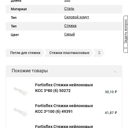
300
Длина
Сталь
Материал
Силовой хомут
Тип
Задать вопрос
Стяжка
Тип
Серый
Цвет
Петли для стяжки
Стяжки пластмассовые
Крепления стяжки
Стяжка 6 см
Стяжки расценка
Похожие товары
Стяжки зажим
Хомут стяжка нейлоновая купить в
Стяжка хомут нейлоновый 100 мм
Крепления на стяжках
Fortisflex Стяжки нейлоновые
КСС 3*80 (б) 50272
Стяжка alt
Хомуты стяжки труб
Стяжки магазин
30,10 ₽
Стяжка от ооо
Расценка стяжка
Fortisflex Стяжки нейлоновые
Стяжки для кабелей металлические
КСС 3*100 (б) 49391
41,87 ₽
Металлические ленты стяжки
Пружинный стяжки
Fortisflex Стяжки нейлоновые