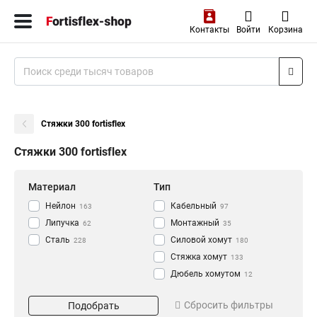
Контакты
Войти
Корзина
Стяжки 300 fortisflex
Стяжки 300 fortisflex
Материал
Тип
Нейлон
Кабельный
163
97
Липучка
Монтажный
62
35
Сталь
Силовой хомут
228
180
Стяжка хомут
133
Дюбель хомутом
12
Стяжка
Длина
Цвет
660
Сбросить фильтры
Подобрать
Хомут
2
100
Белый
23
133