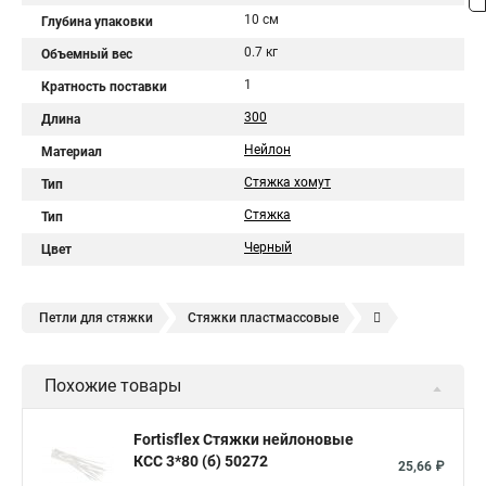
10 см
Глубина упаковки
0.7 кг
Объемный вес
1
Кратность поставки
300
Длина
Нейлон
Материал
Стяжка хомут
Тип
Стяжка
Тип
Черный
Цвет
Петли для стяжки
Стяжки пластмассовые
Крепления стяжки
Стяжка 6 см
Стяжки расценка
Похожие товары
Стяжки зажим
Хомут стяжка нейлоновая купить в
Стяжка хомут нейлоновый 100 мм
Крепления на стяжках
Fortisflex Стяжки нейлоновые
КСС 3*80 (б) 50272
Стяжка alt
Хомуты стяжки труб
Стяжки магазин
25,66 ₽