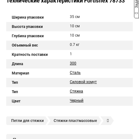
Технические характеристики Fortisflex 78733
35 см
Ширина упаковки
10 см
Высота упаковки
10 см
Глубина упаковки
0.7 кг
Объемный вес
1
Кратность поставки
300
Длина
Сталь
Материал
Силовой хомут
Тип
Стяжка
Тип
Черный
Цвет
Петли для стяжки
Стяжки пластмассовые
Крепления стяжки
Стяжка 6 см
Стяжки расценка