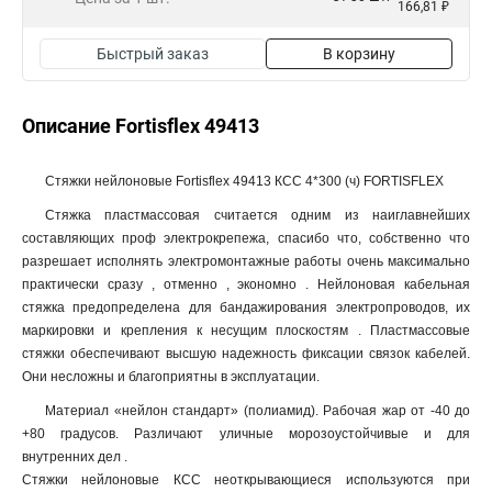
166,81 ₽
Быстрый заказ
В корзину
Описание Fortisflex 49413
Стяжки нейлоновые Fortisflex 49413 КСС 4*300 (ч) FORTISFLEX
Стяжка пластмассовая считается одним из наиглавнейших
составляющих проф электрокрепежа, спасибо что, собственно что
разрешает исполнять электромонтажные работы очень максимально
практически сразу , отменно , экономно . Нейлоновая кабельная
стяжка предопределена для бандажирования электропроводов, их
маркировки и крепления к несущим плоскостям . Пластмассовые
стяжки обеспечивают высшую надежность фиксации связок кабелей.
Они несложны и благоприятны в эксплуатации.
Материал «нейлон стандарт» (полиамид). Рабочая жар от -40 до
+80 градусов. Различают уличные морозоустойчивые и для
внутренних дел .
Стяжки нейлоновые КСС неоткрывающиеся используются при