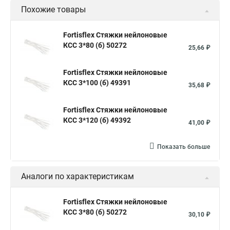
Похожие товары
Стяжки зажим
Хомут стяжка нейлоновая купить в
Стяжка хомут нейлоновый 100 мм
Крепления на стяжках
Fortisflex Стяжки нейлоновые
КСС 3*80 (б) 50272
Стяжка alt
Хомуты стяжки труб
Стяжки магазин
25,66 ₽
Стяжка от ооо
Расценка стяжка
Fortisflex Стяжки нейлоновые
Стяжки для кабелей металлические
КСС 3*100 (б) 49391
35,68 ₽
Металлические ленты стяжки
Пружинный стяжки
Fortisflex Стяжки нейлоновые
Хомут стяжка это
Хомут стяжка саморез
КСС 3*120 (б) 49392
41,00 ₽
Купить стяжки кабельную
Пыльник шруса стяжки
Конфирмат стяжки
Мешок стяжки
Хорошие стяжки
Показать больше
Расценка смета армирование стяжки
Аналоги по характеристикам
Хомуты стяжки нейлон
Хомуты стяжки труба
Стяжки маркеры
Стяжка нейлоновые 100шт черные
Fortisflex Стяжки нейлоновые
КСС 3*80 (б) 50272
Прайс на цены по стяжке
Площадка для стяжки купить
30,10 ₽