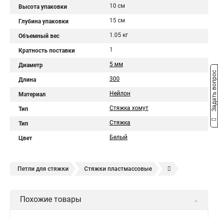
10 см
Высота упаковки
15 см
Глубина упаковки
1.05 кг
Объемный вес
1
Кратность поставки
5 мм
Диаметр
Задать вопрос
300
Длина
Нейлон
Материал
Стяжка хомут
Тип
Стяжка
Тип
Белый
Цвет
Петли для стяжки
Стяжки пластмассовые
Крепления стяжки
Стяжка 6 см
Стяжки расценка
Похожие товары
Стяжки зажим
Хомут стяжка нейлоновая купить в
Стяжка хомут нейлоновый 100 мм
Крепления на стяжках