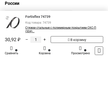
России
Пластиковый хомут стяжка ту
Стяжки нейлоновые для кабеля
Стяжка rexant нейлоновая
Fortisflex 74739
Стяжка груза цена
Для монтажа кабельных стяжек
Код товара: 74739
Стяжки стальные с полимерным покрытием СКС-П
Что такое стяжки кабельные
Сколько стоит стяжки
(304)...
Стяжки хомут пластиковый купить
Стяжка 200
30,92 ₽
–
+
В корзину
Стяжка конфирматами
Стяжка в дом
0
0
1
Площадка хомута стяжки
Стяжки резиновые для груза
Сравнить
Корзина
Просмотрено
Каталог
Оплата
Доставка
Контакты
Войти
Стяжка квадратная
Пластиковые хомуты для стяжки
Кабельный бандаж стяжки
Что такое пластиковые стяжки
Хомуты стяжки пластиковые размеры
Стяжки для кабеля пластиковые
Стяжка для труб теплого пола
Механизм стяжка
Стяжки на полки
Многоразовая стяжка хомут
Стяжки кабельные для чего