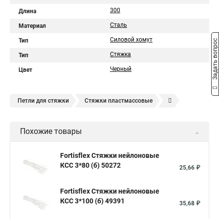
300
Длина
Сталь
Материал
Силовой хомут
Тип
Задать вопрос
Стяжка
Тип
Черный
Цвет
Петли для стяжки
Стяжки пластмассовые
Крепления стяжки
Стяжка 6 см
Стяжки расценка
Похожие товары
Стяжки зажим
Хомут стяжка нейлоновая купить в
Стяжка хомут нейлоновый 100 мм
Крепления на стяжках
Fortisflex Стяжки нейлоновые
КСС 3*80 (б) 50272
Стяжка alt
Хомуты стяжки труб
Стяжки магазин
25,66 ₽
Стяжка от ооо
Расценка стяжка
Fortisflex Стяжки нейлоновые
Стяжки для кабелей металлические
КСС 3*100 (б) 49391
35,68 ₽
Металлические ленты стяжки
Пружинный стяжки