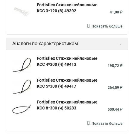
Fortisflex Стяжки нейлоновые
Хомут стяжка это
Хомут стяжка саморез
КСС 3*120 (б) 49392
41,00 ₽
Купить стяжки кабельную
Пыльник шруса стяжки
Конфирмат стяжки
Мешок стяжки
Хорошие стяжки
Показать больше
Расценка смета армирование стяжки
Аналоги по характеристикам
Хомуты стяжки нейлон
Хомуты стяжки труба
Стяжки маркеры
Стяжка нейлоновые 100шт черные
Fortisflex Стяжки нейлоновые
КСС 4*300 (ч) 49413
Прайс на цены по стяжке
Площадка для стяжки купить
195,72 ₽
Стяжек магазин
Стяжка толщиной 20 мм
Fortisflex Стяжки нейлоновые
Стяжки толстые
Стяжка монтажная с площадкой
КСС 5*300 (ч) 49417
264,59 ₽
Стяжка крепления
Стяжка пластмассовая что это
Fortisflex Стяжки нейлоновые
Стяжка в 10 это
Стяжка хомутов шруса
КСС 8*300 (ч) 50283
500,44 ₽
Стяжка на 400 мм
Стяжка мини
Показать больше
Где можно купить стяжки
Винт стяжка
Стяжки жгуты