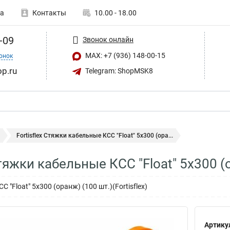
а
Контакты
10.00 - 18.00
-09
Звонок онлайн
MAX: +7 (936) 148-00-15
онок
op.ru
Telegram: ShopMSK8
Fortisflex Стяжки кабельные КСС "Float" 5х300 (ора...
Стяжки кабельные КСС "Float" 5х300 
"Float" 5х300 (оранж) (100 шт.)(Fortisflex)
Артику