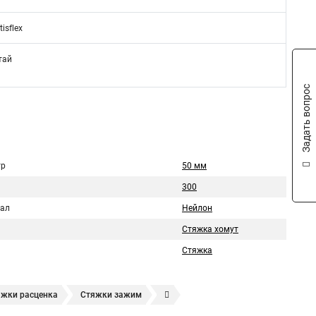
tisflex
тай
Задать вопрос
тр
50 мм
300
ал
Нейлон
Стяжка хомут
Стяжка
яжки расценка
Стяжки зажим