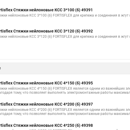
яжки
Стяжки резиновые для груза
Стяжка квадратная
Пласт
rtisflex Стяжки нейлоновые КСС 3*100 (б) 49391
ые стяжки
Хомуты стяжки пластиковые размеры
Стяжки для каб
яжки нейлоновые КСС 3*100 (б) FORTISFLEX для крепежа и соединения в жгут
Стяжки на полки
Многоразовая стяжка хомут
Стяжки кабельны
rtisflex Стяжки нейлоновые КСС 3*120 (б) 49392
а что это
Саморезы для маяков для стяжки
Саморезы для маяков
яжки нейлоновые КСС 3*120 (б) FORTISFLEX для крепежа и соединения в жгут
ant
Стяжка нейлоновая для чего
Стяжка 70 мм
Крепление дл
ка для сборки мебели
Липучка стяжки
Черные стяжки
Кабел
омут
Модели стяжек
Стяжки кабельные инструмент
Стяжки н
е
тяжку
Стяжки г1
Шпилька стяжка
Металла стяжки
Стяжк
Кабельная стяжка под винт
Прайс цен на стяжку
Стяжки из цпр
rtisflex Стяжки нейлоновые КСС 4*150 (б) 49395
яжки нейлоновые КСС 4*150 (б) FORTISFLEX является одним из важнейших э
ия для кабеля
Купить кабельный стяжка
Купить кабельный стяжк
агодаря тому, что позволяет выполнять электромонтажные работы максимал
яжки
Стяжки 350
Гайка для стяжек
Хомут стяжка нейлоновая
rtisflex Стяжки нейлоновые КСС 4*200 (б) 49397
яжки нейлоновые КСС 4*200 (б) FORTISFLEX является одним из важнейших э
и для труб
Металлические стяжки для труб
агодаря тому, что позволяет выполнять электромонтажные работы максимал
rtisflex Стяжки нейлоновые КСС 4*250 (б) 49398