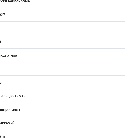
яжки нейлоновые
027
0
андартная
5
-20°C до +75°C
липропилен
анжевый
0 шт