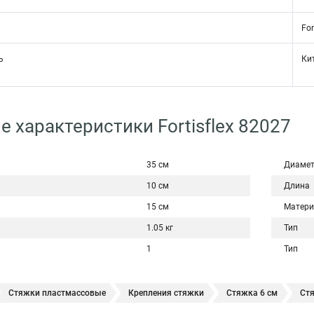
For
ь
Ки
е характеристики Fortisflex 82027
35 см
Диаме
10 см
Длина
15 см
Матери
1.05 кг
Тип
1
Тип
Стяжки пластмассовые
Крепления стяжки
Стяжка 6 см
Ст