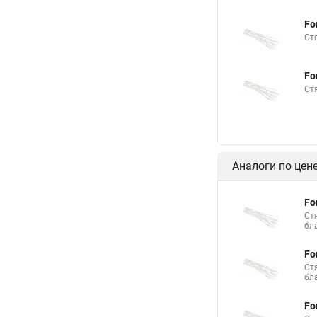
Площадка хомута ст
Fo
Что такое пластиков
Ст
Механизм стяжка
Fo
Безгалогенная стяжк
Ст
Стяжки стальные rex
Эксцентриковая стяж
Стяжка кабельная х
Аналоги по цен
Купить кабельную с
Стяжка от 10 мм
Fo
Ст
Стяжки металлическ
бл
Куплю кабельные ст
Fo
Ст
Металлические стяжк
бл
Fo