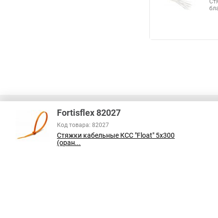
Ст
бл
Fortisflex 82027
Код товара: 82027
Стяжки кабельные КСС "Float" 5х300
В соответствии с пунктом 2 статьи 437 ГК РФ, вся информация о това
(оран...
справочный характер и не является публичной офертой. При покупке
на наличие интересующих вас функций и характеристик.
Принимаем к оплате: