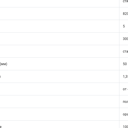
ст
82
5
30
ст
(мм)
50
)
1,3
от 
по
ор
е
10