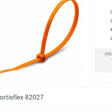
200
rtisflex 82027