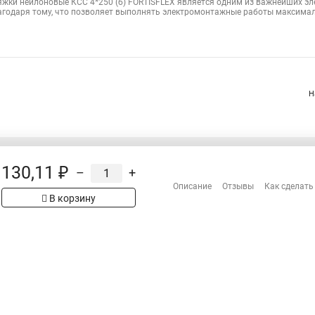
яжки нейлоновые КСС 4*250 (б) FORTISFLEX является одним из важнейших э
агодаря тому, что позволяет выполнять электромонтажные работы максимал
Н
130,11 ₽
–
+
Распродажа
Описание
Отзывы
Как сделать
Сотрудничество
В корзину
рах на сайте имеет
Гарантия
 проверяйте товар
Оплата
Доставка