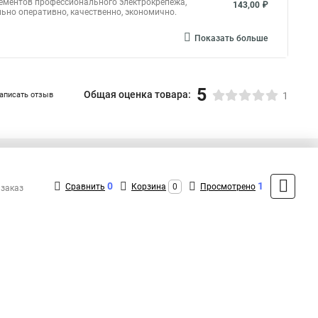
лементов профессионального электрокрепежа,
143,00 ₽
ьно оперативно, качественно, экономично.
Показать больше
5
Общая оценка товара:
аписать отзыв
1
+7 (495) 432-09-09
Контакты
0
1
Сравнить
Корзина
0
Просмотрено
 заказ
MAX: +7 (936) 148-00-15
ShopMSK8
(Круглосуточно)
info@fortisflex-shop.ru
Форма обратной связи