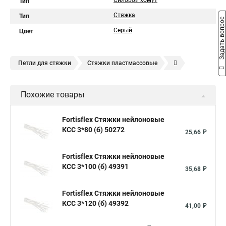
Силовой хомут
Тип
Стяжка
Тип
Задать вопрос
Серый
Цвет
Петли для стяжки
Стяжки пластмассовые
Крепления стяжки
Стяжка 6 см
Стяжки расценка
Похожие товары
Стяжки зажим
Хомут стяжка нейлоновая купить в
Стяжка хомут нейлоновый 100 мм
Крепления на стяжках
Fortisflex Стяжки нейлоновые
КСС 3*80 (б) 50272
Стяжка alt
Хомуты стяжки труб
Стяжки магазин
25,66 ₽
Стяжка от ооо
Расценка стяжка
Fortisflex Стяжки нейлоновые
Стяжки для кабелей металлические
КСС 3*100 (б) 49391
35,68 ₽
Металлические ленты стяжки
Пружинный стяжки
Fortisflex Стяжки нейлоновые
Хомут стяжка это
Хомут стяжка саморез
КСС 3*120 (б) 49392
41,00 ₽
Купить стяжки кабельную
Пыльник шруса стяжки