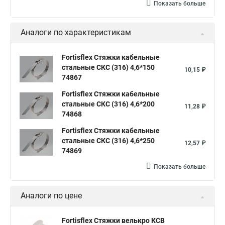
Конфирмат стяжки
Мешок стяжки
Хорошие стяжки
Показать больше
Расценка смета армирование стяжки
Аналоги по характеристикам
Хомуты стяжки нейлон
Хомуты стяжки труба
Стяжки маркеры
Стяжка нейлоновые 100шт черные
Fortisflex Стяжки кабельные
стальные СКС (316) 4,6*150
Прайс на цены по стяжке
Площадка для стяжки купить
10,15 ₽
74867
Стяжек магазин
Стяжка толщиной 20 мм
Fortisflex Стяжки кабельные
Стяжки толстые
Стяжка монтажная с площадкой
стальные СКС (316) 4,6*200
11,28 ₽
74868
Стяжка крепления
Стяжка пластмассовая что это
Fortisflex Стяжки кабельные
Стяжка в 10 это
Стяжка хомутов шруса
стальные СКС (316) 4,6*250
12,57 ₽
74869
Стяжка на 400 мм
Стяжка мини
Показать больше
Где можно купить стяжки
Винт стяжка
Стяжки жгуты
Стяжка это что
Стяжка это что
Аналоги по цене
Межсекционной стяжки для мебели
Что такое стяжки безгалогенные
Стяжка с 4
Fortisflex Стяжки велькро КСВ