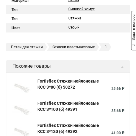
Сталь
Материал
Силовой хомут
Тип
Задать вопрос
Стяжка
Тип
Серый
Цвет
Петли для стяжки
Стяжки пластмассовые
Крепления стяжки
Стяжка 6 см
Стяжки расценка
Похожие товары
Стяжки зажим
Хомут стяжка нейлоновая купить в
Стяжка хомут нейлоновый 100 мм
Крепления на стяжках
Fortisflex Стяжки нейлоновые
КСС 3*80 (б) 50272
Стяжка alt
Хомуты стяжки труб
Стяжки магазин
25,66 ₽
Стяжка от ооо
Расценка стяжка
Fortisflex Стяжки нейлоновые
Стяжки для кабелей металлические
КСС 3*100 (б) 49391
35,68 ₽
Металлические ленты стяжки
Пружинный стяжки
Fortisflex Стяжки нейлоновые
Хомут стяжка это
Хомут стяжка саморез
КСС 3*120 (б) 49392
41,00 ₽