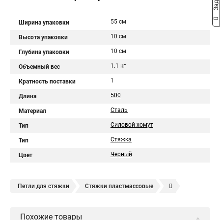
55 см
Ширина упаковки
10 см
Высота упаковки
10 см
Глубина упаковки
1.1 кг
Объемный вес
1
Кратность поставки
500
Длина
Сталь
Материал
Силовой хомут
Тип
Стяжка
Тип
Черный
Цвет
Петли для стяжки
Стяжки пластмассовые
Крепления стяжки
Стяжка 6 см
Стяжки расценка
Похожие товары
Стяжки зажим
Хомут стяжка нейлоновая купить в