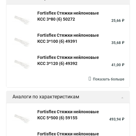
Стяжка хомут нейлоновый 100 мм
Крепления на стяжках
Fortisflex Стяжки нейлоновые
КСС 3*80 (б) 50272
Стяжка alt
Хомуты стяжки труб
Стяжки магазин
25,66 ₽
Стяжка от ооо
Расценка стяжка
Fortisflex Стяжки нейлоновые
Стяжки для кабелей металлические
КСС 3*100 (б) 49391
35,68 ₽
Металлические ленты стяжки
Пружинный стяжки
Fortisflex Стяжки нейлоновые
Хомут стяжка это
Хомут стяжка саморез
КСС 3*120 (б) 49392
41,00 ₽
Купить стяжки кабельную
Пыльник шруса стяжки
Конфирмат стяжки
Мешок стяжки
Хорошие стяжки
Показать больше
Расценка смета армирование стяжки
Аналоги по характеристикам
Хомуты стяжки нейлон
Хомуты стяжки труба
Стяжки маркеры
Стяжка нейлоновые 100шт черные
Fortisflex Стяжки нейлоновые
КСС 5*500 (б) 59155
Прайс на цены по стяжке
Площадка для стяжки купить
493,94 ₽
Стяжек магазин
Стяжка толщиной 20 мм
Fortisflex Стяжки нейлоновые