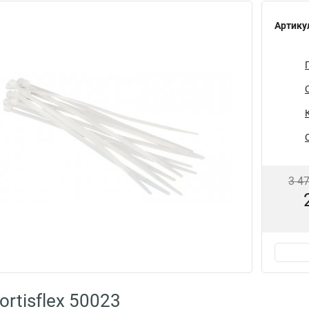
Артику
3 4
rtisflex 50023