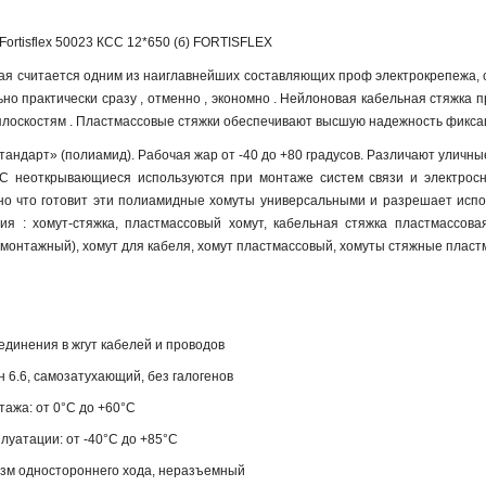
ortisflex 50023 КСС 12*650 (б) FORTISFLEX
ая считается одним из наиглавнейших составляющих проф электрокрепежа, 
но практически сразу , отменно , экономно . Нейлоновая кабельная стяжка
плоскостям . Пластмассовые стяжки обеспечивают высшую надежность фиксац
андарт» (полиамид). Рабочая жар от -40 до +80 градусов. Различают уличны
 неоткрывающиеся используются при монтаже систем связи и электросна
но что готовит эти полиамидные хомуты универсальными и разрешает испол
я : хомут-стяжка, пластмассовый хомут, кабельная стяжка пластмассов
омонтажный), хомут для кабеля, хомут пластмассовый, хомуты стяжные пласт
единения в жгут кабелей и проводов
 6.6, самозатухающий, без галогенов
ажа: от 0°С до +60°С
луатации: от -40°С до +85°С
зм одностороннего хода, неразъемный