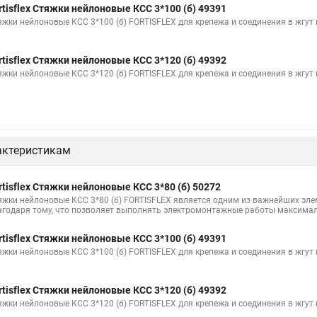
rtisflex Стяжки нейлоновые КСС 3*100 (б) 49391
Стяжка монтажная с площадкой
Стяжка крепления
Стяжка пласт
яжки нейлоновые КСС 3*100 (б) FORTISFLEX для крепежа и соединения в жгут
уса
rtisflex Стяжки нейлоновые КСС 3*120 (б) 49392
Стяжка мини
Где можно купить стяжки
Винт стяжка
Стяжк
яжки нейлоновые КСС 3*120 (б) FORTISFLEX для крепежа и соединения в жгут
ки для мебели
Что такое стяжки безгалогенные
Стяжка с 4
С
Стяжка дверная
Стяжка в 5мм
Нейлоновые и пластиковые стяжк
ления в полу
Крепление на стяжки
Стяжки нейлоновые черные 10
актеристикам
 морозостойкие
С 24 стяжка
Hyperline стяжка нейлоновая
Стя
з нержавеющей стали
Пластмассовые стяжки
Кабели под стяжку
rtisflex Стяжки нейлоновые КСС 3*80 (б) 50272
яжки нейлоновые КСС 3*80 (б) FORTISFLEX является одним из важнейших эл
для кабеля
Стяжка rexant нейлоновая
Стяжка груза цена
Для
агодаря тому, что позволяет выполнять электромонтажные работы максимал
и
Стяжки хомут пластиковый купить
Стяжка 200
Стяжка ко
rtisflex Стяжки нейлоновые КСС 3*100 (б) 49391
я груза
Стяжка квадратная
Пластиковые хомуты для стяжки
яжки нейлоновые КСС 3*100 (б) FORTISFLEX для крепежа и соединения в жгут
тиковые размеры
Стяжки для кабеля пластиковые
Стяжка для тру
rtisflex Стяжки нейлоновые КСС 3*120 (б) 49392
а хомут
Стяжки кабельные для чего
Стяжка многоразовая пласти
яжки нейлоновые КСС 3*120 (б) FORTISFLEX для крепежа и соединения в жгут