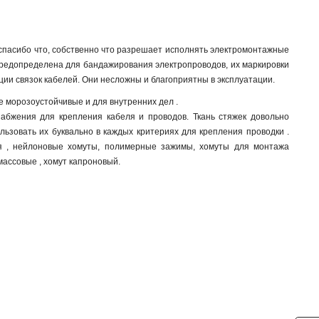
спасибо что, собственно что разрешает исполнять электромонтажные
 предопределена для бандажирования электропроводов, их маркировки
ии связок кабелей. Они несложны и благоприятны в эксплуатации.
е морозоустойчивые и для внутренних дел .
бжения для крепления кабеля и проводов. Ткань стяжек довольно
ьзовать их буквально в каждых критериях для крепления проводки .
ая , нейлоновые хомуты, полимерные зажимы, хомуты для монтажа
массовые , хомут капроновый.