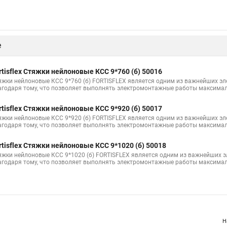
в для стяжки
Саморезы для маяков для стяжки
Стяжки 100
ля чего
Стяжка 70 мм
Крепление для стяжки хомута
Стяжки 
Черные стяжки
Кабель стяжка купить
Крепление стяжкой
Ст
е
нструмент
Стяжки на коробку
Что такое хомут стяжка
Купить
Стяжка до 30 мм
Пластиковые стяжки хомуты ту
Стяжка от 10 м
rtisflex Стяжки нейлоновые КСС 9*760 (б) 50016
яжки нейлоновые КСС 9*760 (б) FORTISFLEX является одним из важнейших э
руба металлопластиковая в стяжку
Стяжки металлическия для кабеля
агодаря тому, что позволяет выполнять электромонтажные работы максимал
Стяжка липучкой
Куплю кабельные стяжки
Стяжки 350
rtisflex Стяжки нейлоновые КСС 9*920 (б) 50017
яжки нейлоновые КСС 9*920 (б) FORTISFLEX является одним из важнейших э
агодаря тому, что позволяет выполнять электромонтажные работы максимал
rtisflex Стяжки нейлоновые КСС 9*1020 (б) 50018
яжки нейлоновые КСС 9*1020 (б) FORTISFLEX является одним из важнейших 
агодаря тому, что позволяет выполнять электромонтажные работы максимал
Н