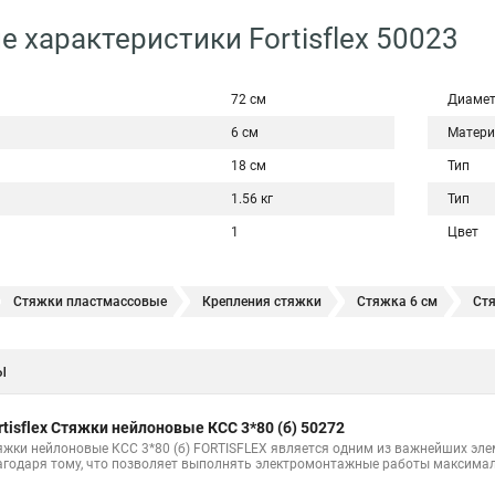
е характеристики Fortisflex 50023
72 см
Диаме
6 см
Матери
18 см
Тип
1.56 кг
Тип
1
Цвет
Стяжки пластмассовые
Крепления стяжки
Стяжка 6 см
Ст
овая купить в
Стяжка хомут нейлоновый 100 мм
Крепления на ст
ы
Стяжка от ооо
Расценка стяжка
Стяжки для кабелей металличес
Хомут стяжка саморез
Купить стяжки кабельную
Пыльник шрус
rtisflex Стяжки нейлоновые КСС 3*80 (б) 50272
Расценка смета армирование стяжки
Хомуты стяжки нейлон
Хом
яжки нейлоновые КСС 3*80 (б) FORTISFLEX является одним из важнейших эл
агодаря тому, что позволяет выполнять электромонтажные работы максимал
100шт черные
Прайс на цены по стяжке
Площадка для стяжки куп