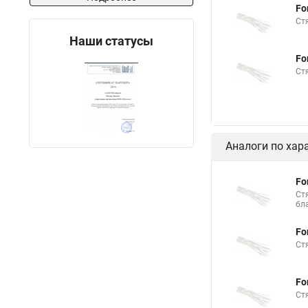
Fo
Стяжки толстые
Ст
Наши статусы
Стяжка хомутов шр
Fo
Стяжка на 400 мм
Ст
Межсекционной стяж
Стяжки шурупы
Стяжка и трубы отоп
Аналоги по хар
Стяжки пластиковые
Стяжки кабельные и
Fo
Ст
Стяжки нейлоновые 
бл
Сколько стоит стяжк
Fo
Стяжки резиновые дл
Ст
Хомуты стяжки плас
Fo
Многоразовая стяжк
Ст