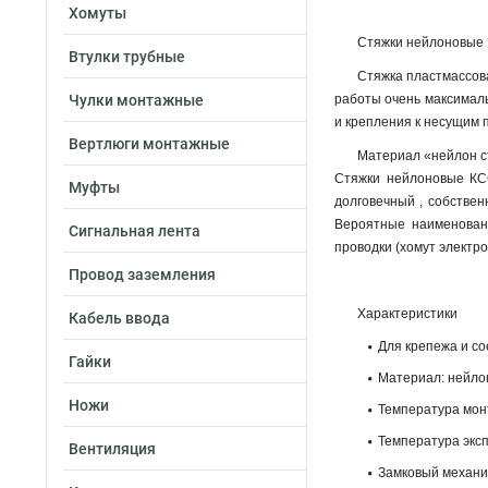
Хомуты
Стяжки нейлоновые F
Втулки трубные
Стяжка пластмассов
Чулки монтажные
работы очень максималь
и крепления к несущим 
Вертлюги монтажные
Материал «нейлон ст
Стяжки нейлоновые КСС
Муфты
долговечный , собствен
Вероятные наименовани
Сигнальная лента
проводки (хомут электр
Провод заземления
Характеристики
Кабель ввода
Для крепежа и со
Гайки
Материал: нейлон
Ножи
Температура монт
Температура эксп
Вентиляция
Замковый механи