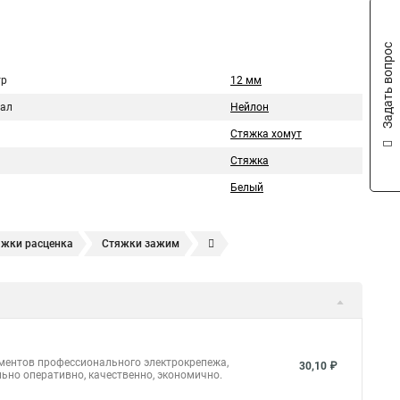
Задать вопрос
тр
12 мм
ал
Нейлон
Стяжка хомут
Стяжка
Белый
яжки расценка
Стяжки зажим
яжках
Стяжка alt
Хомуты стяжки труб
кие
Металлические ленты стяжки
Пружинный стяжки
а стяжки
Конфирмат стяжки
Мешок стяжки
уты стяжки труба
Стяжки маркеры
ементов профессионального электрокрепежа,
30,10 ₽
ьно оперативно, качественно, экономично.
ить
Стяжек магазин
Стяжка толщиной 20 мм