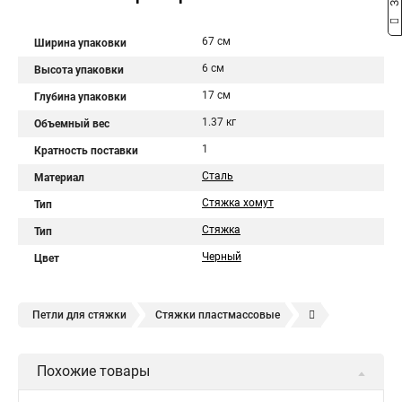
67 см
Ширина упаковки
6 см
Высота упаковки
17 см
Глубина упаковки
1.37 кг
Объемный вес
1
Кратность поставки
Сталь
Материал
Стяжка хомут
Тип
Стяжка
Тип
Черный
Цвет
Петли для стяжки
Стяжки пластмассовые
Крепления стяжки
Стяжка 6 см
Стяжки расценка
Похожие товары
Стяжки зажим
Хомут стяжка нейлоновая купить в