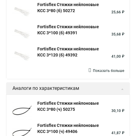
Стяжка хомут нейлоновый 100 мм
Крепления на стяжках
Fortisflex Стяжки нейлоновые
КСС 3*80 (б) 50272
Стяжка alt
Хомуты стяжки труб
Стяжки магазин
25,66 ₽
Стяжка от ооо
Расценка стяжка
Fortisflex Стяжки нейлоновые
Стяжки для кабелей металлические
КСС 3*100 (б) 49391
35,68 ₽
Металлические ленты стяжки
Пружинный стяжки
Fortisflex Стяжки нейлоновые
Хомут стяжка это
Хомут стяжка саморез
КСС 3*120 (б) 49392
41,00 ₽
Купить стяжки кабельную
Пыльник шруса стяжки
Конфирмат стяжки
Мешок стяжки
Хорошие стяжки
Показать больше
Расценка смета армирование стяжки
Аналоги по характеристикам
Хомуты стяжки нейлон
Хомуты стяжки труба
Стяжки маркеры
Стяжка нейлоновые 100шт черные
Fortisflex Стяжки нейлоновые
КСС 3*80 (ч) 50275
Прайс на цены по стяжке
Площадка для стяжки купить
30,10 ₽
Стяжек магазин
Стяжка толщиной 20 мм
Fortisflex Стяжки нейлоновые
Стяжки толстые
Стяжка монтажная с площадкой
КСС 3*100 (ч) 49406
41,87 ₽