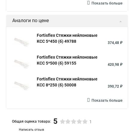
Показать больше
Где можно купить стяжки
Винт стяжка
Стяжки жгуты
Стяжка это что
Стяжка это что
Аналоги по цене
Межсекционной стяжки для мебели
Что такое стяжки безгалогенные
Стяжка с 4
Fortisflex Стяжки нейлоновые
КСС 5*450 (б) 49788
374,48 ₽
Стяжка коническая и шток
Стяжки нейлон белые
Стяжки шурупы
Стяжка дверная
Стяжка в 5мм
Fortisflex Стяжки нейлоновые
КСС 5*500 (б) 59155
Нейлоновые и пластиковые стяжки
Стяжки и винт
420,98 ₽
Стяжка на мебель
Стяжка и трубы отопления в полу
Fortisflex Стяжки нейлоновые
Крепление на стяжки
Стяжки нейлоновые черные 100шт
КСС 8*250 (б) 50008
390,72 ₽
Шток стяжка
Кабельный бандаж стяжка
Показать больше
Стяжки пластиковые морозостойкие
С 24 стяжка
Hyperline стяжка нейлоновая
Стяжки до 30 мм
5
Общая оценка товара:
1
Стяжка 3 на 200
Площадка хомут стяжка
Написать отзыв
Стяжки кабельные из нержавеющей стали