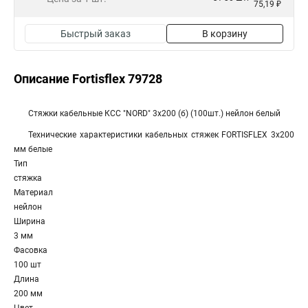
75,19 ₽
Быстрый заказ
В корзину
Описание Fortisflex 79728
Стяжки кабельные КСС "NORD" 3х200 (б) (100шт.) нейлон белый
Технические характеристики кабельных стяжек FORTISFLEX 3х200
мм белые
Тип
стяжка
Материал
нейлон
Ширина
3 мм
Фасовка
100 шт
Длина
200 мм