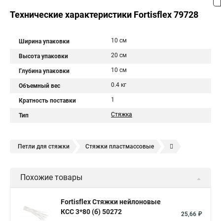
Технические характеристики Fortisflex 79728
10 см
Ширина упаковки
20 см
Высота упаковки
10 см
Глубина упаковки
0.4 кг
Объемный вес
1
Кратность поставки
Стяжка
Тип
Петли для стяжки
Стяжки пластмассовые
Крепления стяжки
Стяжка 6 см
Стяжки расценка
Похожие товары
Стяжки зажим
Хомут стяжка нейлоновая купить в
Стяжка хомут нейлоновый 100 мм
Крепления на стяжках
Fortisflex Стяжки нейлоновые
КСС 3*80 (б) 50272
Стяжка alt
Хомуты стяжки труб
Стяжки магазин
25,66 ₽