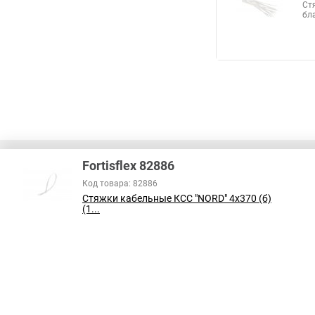
Ст
бл
Fortisflex 82886
Код товара: 82886
Стяжки кабельные КСС "NORD" 4х370 (б)
В соответствии с пунктом 2 статьи 437 ГК РФ, вся информация о това
(1...
справочный характер и не является публичной офертой. При покупке
на наличие интересующих вас функций и характеристик.
Принимаем к оплате: