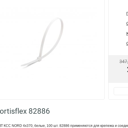
347
rtisflex 82886
Т КСС NORD 4х370, белые, 100 шт. 82886 применяются для крепежа и соедин