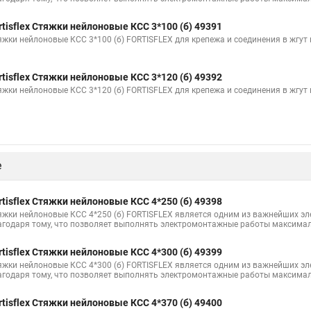
яжки
Стяжки резиновые для груза
Стяжка квадратная
Пласт
rtisflex Стяжки нейлоновые КСС 3*100 (б) 49391
ые стяжки
Хомуты стяжки пластиковые размеры
Стяжки для каб
яжки нейлоновые КСС 3*100 (б) FORTISFLEX для крепежа и соединения в жгут
Стяжки на полки
Многоразовая стяжка хомут
Стяжки кабельны
rtisflex Стяжки нейлоновые КСС 3*120 (б) 49392
а что это
Саморезы для маяков для стяжки
Саморезы для маяков
яжки нейлоновые КСС 3*120 (б) FORTISFLEX для крепежа и соединения в жгут
ant
Стяжка нейлоновая для чего
Стяжка 70 мм
Крепление дл
ка для сборки мебели
Липучка стяжки
Черные стяжки
Кабел
омут
Модели стяжек
Стяжки кабельные инструмент
Стяжки н
е
тяжку
Стяжки г1
Шпилька стяжка
Металла стяжки
Стяжк
Кабельная стяжка под винт
Прайс цен на стяжку
Стяжки из цпр
rtisflex Стяжки нейлоновые КСС 4*250 (б) 49398
яжки нейлоновые КСС 4*250 (б) FORTISFLEX является одним из важнейших э
ия для кабеля
Купить кабельный стяжка
Купить кабельный стяжк
агодаря тому, что позволяет выполнять электромонтажные работы максимал
яжки
Стяжки 350
rtisflex Стяжки нейлоновые КСС 4*300 (б) 49399
яжки нейлоновые КСС 4*300 (б) FORTISFLEX является одним из важнейших э
агодаря тому, что позволяет выполнять электромонтажные работы максимал
rtisflex Стяжки нейлоновые КСС 4*370 (б) 49400