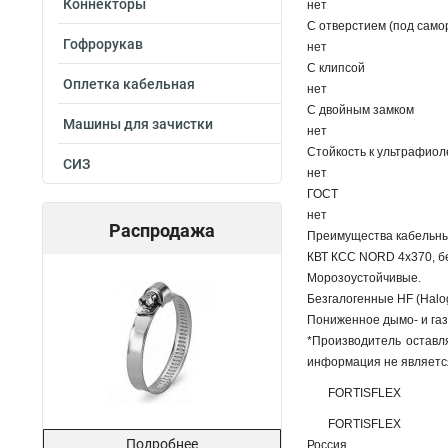
Коннекторы
нет
С отверстием (под само
Гофрорукав
нет
С клипсой
Оплетка кабельная
нет
С двойным замком
Машины для зачистки
нет
Стойкость к ультрафиол
СИЗ
нет
ГОСТ
нет
Распродажа
Преимущества кабельны
КВТ КСС NORD 4х370, бе
Морозоустойчивые.
Безгалогенные HF (Halog
Пониженное дымо- и газ
*Производитель оставл
информация не являетс
FORTISFLEX
FORTISFLEX
Подробнее
Россия