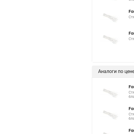
Площадка хомута ст
Fo
Что такое пластиков
Ст
Механизм стяжка
Fo
Безгалогенная стяжк
Ст
Стяжки стальные rex
Эксцентриковая стяж
Стяжка кабельная х
Аналоги по цен
Купить кабельную с
Стяжка от 10 мм
Fo
Ст
Стяжки металлическ
бл
Куплю кабельные ст
Fo
Ст
бл
Fo