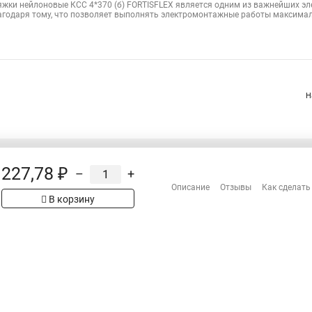
яжки нейлоновые КСС 4*370 (б) FORTISFLEX является одним из важнейших э
агодаря тому, что позволяет выполнять электромонтажные работы максимал
Н
227,78 ₽
–
+
Распродажа
Описание
Отзывы
Как сделать
Сотрудничество
В корзину
рах на сайте имеет
Гарантия
 проверяйте товар
Оплата
Доставка