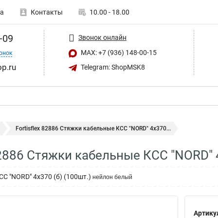
а
Контакты
10.00 - 18.00
-09
Звонок онлайн
MAX: +7 (936) 148-00-15
онок
op.ru
Telegram: ShopMSK8
Fortisflex 82886 Стяжки кабельные КСС "NORD" 4х370...
 82886 Стяжки кабельные КСС "NORD" 
С "NORD" 4х370 (б) (100шт.)
нейлон белый
Артику