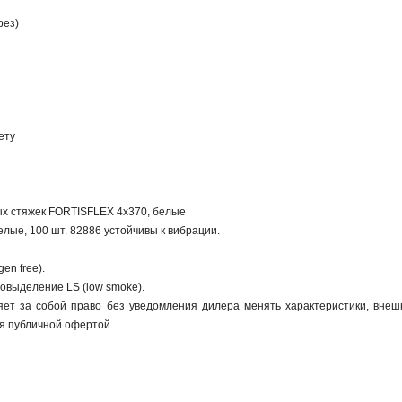
рез)
ету
х стяжек FORTISFLEX 4х370, белые
лые, 100 шт. 82886 устойчивы к вибрации.
en free).
овыделение LS (low smoke).
яет за собой право без уведомления дилера менять характеристики, внешн
я публичной офертой