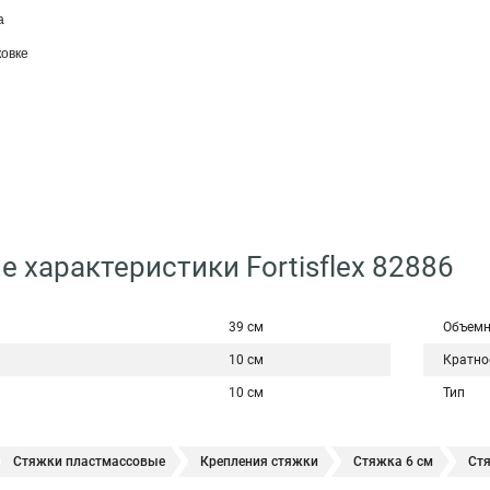
а
овке
е характеристики Fortisflex 82886
39 см
Объемн
10 см
Кратно
10 см
Тип
Стяжки пластмассовые
Крепления стяжки
Стяжка 6 см
Ст