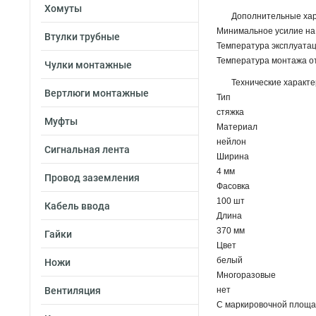
Хомуты
Дополнительные хар
Минимальное усилие на 
Втулки трубные
Температура эксплуатаци
Температура монтажа от 
Чулки монтажные
Технические характ
Вертлюги монтажные
Тип
стяжка
Муфты
Материал
нейлон
Сигнальная лента
Ширина
4 мм
Провод заземления
Фасовка
100 шт
Кабель ввода
Длина
370 мм
Гайки
Цвет
белый
Ножи
Многоразовые
Вентиляция
нет
С маркировочной площа