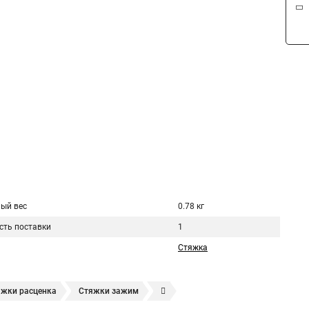
ый вес
0.78 кг
сть поставки
1
Стяжка
яжки расценка
Стяжки зажим