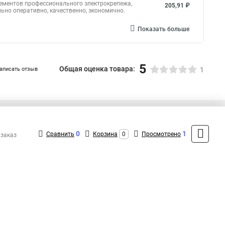
лементов профессионального электрокрепежа,
205,91 ₽
ьно оперативно, качественно, экономично.
Показать больше
5
Общая оценка товара:
аписать отзыв
1
+7 (495) 432-09-09
Контакты
0
1
Сравнить
Корзина
0
Просмотрено
 заказ
MAX: +7 (936) 148-00-15
ShopMSK8
(Круглосуточно)
info@fortisflex-shop.ru
Форма обратной связи