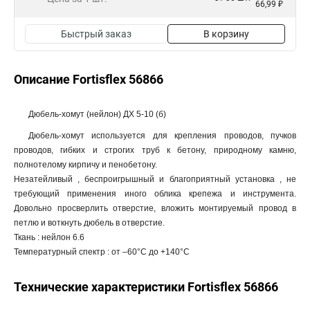
66,99 ₽
Быстрый заказ
В корзину
Описание Fortisflex 56866
Дюбель-хомут (нейлон) ДХ 5-10 (б)
Дюбель-хомут используется для крепления проводов, пучков
проводов, гибких и строгих труб к бетону, природному камню,
полнотелому кирпичу и пенобетону.
Незатейливый , беспроигрышный и благоприятный установка , не
требующий применения иного облика крепежа и инструмента.
Довольно просверлить отверстие, вложить монтируемый провод в
петлю и воткнуть дюбель в отверстие.
Ткань : нейлон 6.6
Температурный спектр : от –60°С до +140°С
Технические характеристики Fortisflex 56866