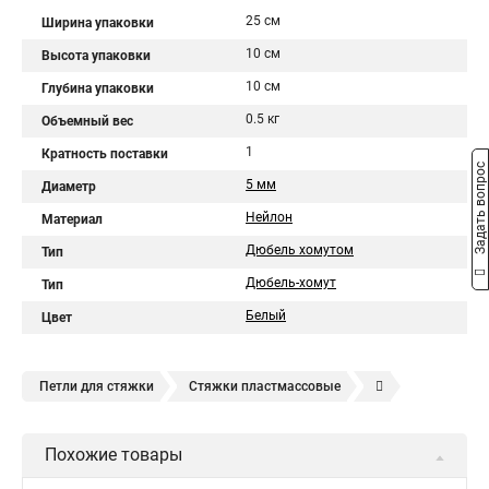
25 см
Ширина упаковки
10 см
Высота упаковки
10 см
Глубина упаковки
0.5 кг
Объемный вес
1
Кратность поставки
Задать вопрос
5 мм
Диаметр
Нейлон
Материал
Дюбель хомутом
Тип
Дюбель-хомут
Тип
Белый
Цвет
Петли для стяжки
Стяжки пластмассовые
Крепления стяжки
Стяжка 6 см
Стяжки расценка
Похожие товары
Стяжки зажим
Хомут стяжка нейлоновая купить в