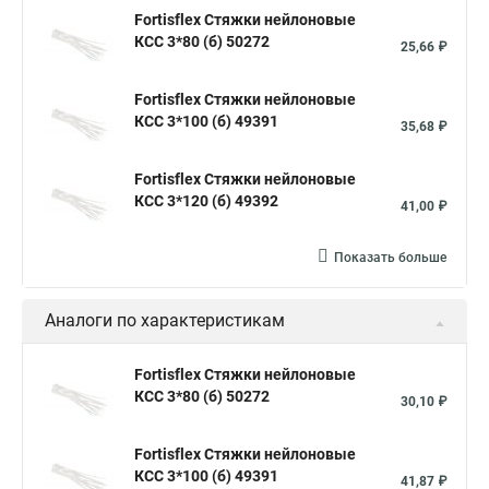
Стяжка хомут нейлоновый 100 мм
Крепления на стяжках
Fortisflex Стяжки нейлоновые
КСС 3*80 (б) 50272
Стяжка alt
Хомуты стяжки труб
Стяжки магазин
25,66 ₽
Стяжка от ооо
Расценка стяжка
Fortisflex Стяжки нейлоновые
Стяжки для кабелей металлические
КСС 3*100 (б) 49391
35,68 ₽
Металлические ленты стяжки
Пружинный стяжки
Fortisflex Стяжки нейлоновые
Хомут стяжка это
Хомут стяжка саморез
КСС 3*120 (б) 49392
41,00 ₽
Купить стяжки кабельную
Пыльник шруса стяжки
Конфирмат стяжки
Мешок стяжки
Хорошие стяжки
Показать больше
Расценка смета армирование стяжки
Аналоги по характеристикам
Хомуты стяжки нейлон
Хомуты стяжки труба
Стяжки маркеры
Стяжка нейлоновые 100шт черные
Fortisflex Стяжки нейлоновые
КСС 3*80 (б) 50272
Прайс на цены по стяжке
Площадка для стяжки купить
30,10 ₽
Стяжек магазин
Стяжка толщиной 20 мм
Fortisflex Стяжки нейлоновые
Стяжки толстые
Стяжка монтажная с площадкой
КСС 3*100 (б) 49391
41,87 ₽