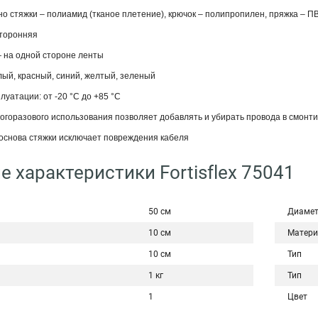
о стяжки – полиамид (тканое плетение), крючок – полипропилен, пряжка – П
сторонняя
— на одной стороне ленты
лый, красный, синий, желтый, зеленый
луатации: от -20 °С до +85 °С
огоразового использования позволяет добавлять и убирать провода в смонт
 основа стяжки исключает повреждения кабеля
е характеристики Fortisflex 75041
50 см
Диаме
10 см
Матери
10 см
Тип
1 кг
Тип
1
Цвет