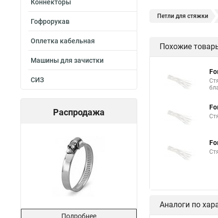
Коннекторы
Петли для стяжки
Гофрорукав
Хомут стяжка нейлон
Оплетка кабельная
Похожие товар
Стяжки магазин
Машины для зачистки
Хомут стяжка это
Fo
СИЗ
Хорошие стяжки
Ст
бл
Стяжка нейлоновые 
Fo
Распродажа
Стяжки толстые
Ст
Стяжка хомутов шр
Fo
Стяжка на 400 мм
Ст
Межсекционной стяж
Стяжки шурупы
Стяжка и трубы отоп
Аналоги по хар
Стяжки пластиковые
Подробнее