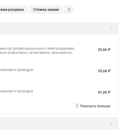
яжки расценка
Стяжки зажим
яжках
Стяжка alt
Хомуты стяжки труб
кие
Металлические ленты стяжки
Пружинный стяжки
а стяжки
Конфирмат стяжки
Мешок стяжки
уты стяжки труба
Стяжки маркеры
ементов профессионального электрокрепежа,
25,66 ₽
ьно оперативно, качественно, экономично.
ить
Стяжек магазин
Стяжка толщиной 20 мм
массовая что это
Стяжка в 10 это
 кабелей и проводов
35,68 ₽
и жгуты
Стяжка это что
Стяжка это что
 кабелей и проводов
41,00 ₽
тяжка коническая и шток
Стяжки нейлон белые
и
Стяжки и винт
Стяжка на мебель
Показать больше
0шт
Шток стяжка
Кабельный бандаж стяжка
жки до 30 мм
Стяжка 3 на 200
Площадка хомут стяжка