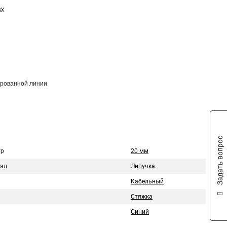
ВХ
ированной линии
Задать вопрос
тр
20 мм
ал
Липучка
Кабельный
Стяжка
Синий