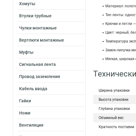
Хомуты
Материал: полотн
Тип ленты: одно
Втулки трубные
Крючки и петли 
Чулки монтажные
Цвет: черный, бе
Вертлюги монтажные
Температура эксп
Замок-липучка мн
Муфты
Мягкая, широкая
Сигнальная лента
Технически
Провод заземления
Кабель ввода
Ширина упаковки
Высота упаковки
Гайки
Глубина упаковки
Ножи
Объемный вес
Вентиляция
Кратность поставки