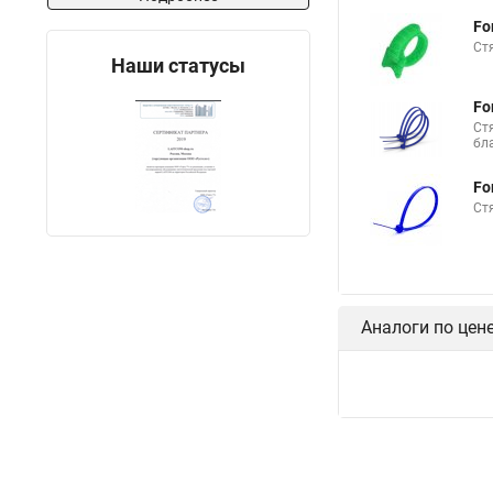
Стяжки кабельные и
Fo
Ст
Стяжки нейлоновые 
Наши статусы
Сколько стоит стяжк
Fo
Стяжки резиновые дл
Ст
бл
Хомуты стяжки плас
Fo
Многоразовая стяжк
Ст
Саморезы для маяко
Стяжка нейлоновая д
Липучка стяжки
Аналоги по цен
Стяжки кабельные и
Металла стяжки
Стяжки из цпр
Т
Стяжка крепеж
Стяжка к 100
Ст