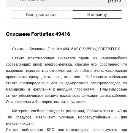
183,52 ₽
Быстрый заказ
В корзину
Описание Fortisflex 49416
Стяжки нейлоновые Fortisflex 49416 КСС 5*250 (ч) FORTISFLEX
Стяжка пластмассовая считается одним из наиглавнейших
составляющих проф электрокрепежа, спасибо что, собственно что
разрешает исполнять электромонтажные работы очень максимально
практически сразу , отменно , экономно . Нейлоновая кабельная
стяжка предопределена для бандажирования электропроводов, их
маркировки и крепления к несущим плоскостям . Пластмассовые
стяжки обеспечивают высшую надежность фиксации связок кабелей.
Они несложны и благоприятны в эксплуатации.
Материал «нейлон стандарт» (полиамид). Рабочая жар от -40 до
+80 градусов. Различают уличные морозоустойчивые и для
внутренних дел .
Стяжки нейлоновые КСС неоткрывающиеся используются при