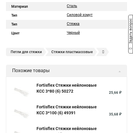
Сталь
Материал
Силовой хомут
Тип
Задать вопрос
Стяжка
Тип
Черный
Цвет
Петли для стяжки
Стяжки пластмассовые
Крепления стяжки
Стяжка 6 см
Стяжки расценка
Похожие товары
Стяжки зажим
Хомут стяжка нейлоновая купить в
Стяжка хомут нейлоновый 100 мм
Крепления на стяжках
Fortisflex Стяжки нейлоновые
КСС 3*80 (б) 50272
Стяжка alt
Хомуты стяжки труб
Стяжки магазин
25,66 ₽
Стяжка от ооо
Расценка стяжка
Fortisflex Стяжки нейлоновые
Стяжки для кабелей металлические
КСС 3*100 (б) 49391
35,68 ₽
Металлические ленты стяжки
Пружинный стяжки
Fortisflex Стяжки нейлоновые
Хомут стяжка это
Хомут стяжка саморез