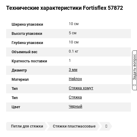
Технические характеристики Fortisflex 57872
10 см
Ширина упаковки
5 см
Высота упаковки
10 см
Глубина упаковки
0.1 кг
Объемный вес
Задать вопрос
1
Кратность поставки
3 мм
Диаметр
Нейлон
Материал
Стяжка хомут
Тип
Стяжка
Тип
Черный
Цвет
Петли для стяжки
Стяжки пластмассовые
Крепления стяжки
Стяжка 6 см
Стяжки расценка