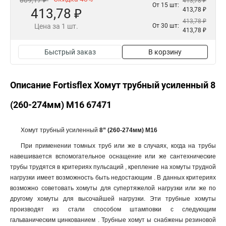
809,17 ₽
413,78 ₽
От 15 шт:
413,78 ₽
413,78 ₽
413,78 ₽
Цена за 1 шт.
От 30 шт:
413,78 ₽
Быстрый заказ
В корзину
Описание Fortisflex Хомут трубный усиленный 8
(260-274мм) M16 67471
Хомут трубный усиленный
8” (260-274мм) M16
При применении томных труб или же в случаях, когда на трубы
навешивается вспомогательное оснащение или же сантехнические
трубы трудятся в критериях пульсаций , крепление на хомуты трудной
нагрузки имеет возможность быть недостающим . В данных критериях
возможно советовать хомуты для супертяжелой нагрузки или же по
другому хомуты для высочайшей нагрузки. Эти трубные хомуты
производят из стали способом штамповки с следующим
гальваническим цинкованием . Трубные хомут ы снабжены резиновой