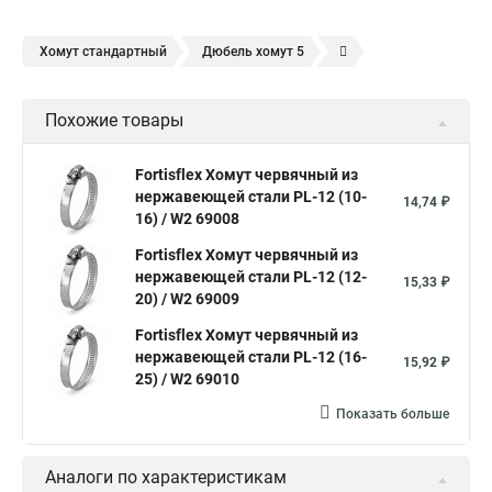
Хомут стандартный
Дюбель хомут 5
Дюбель хомут белый
Дюбель хомут для кабеля
Похожие товары
Дюбель хомут для крепления
Хомут для прокладки трубы
Хомут нержавейка
Хомут пластиковый
Хомут 1
Fortisflex Хомут червячный из
нержавеющей стали PL-12 (10-
Хомут усиливающий
Хомут 32
Хомут 2
Хомут 40
14,74 ₽
16) / W2 69008
Хомут червячный
Хомут w1
Хомут 3 4
Хомут 250
Fortisflex Хомут червячный из
Хомут червячный мм
нержавеющей стали PL-12 (12-
15,33 ₽
20) / W2 69009
Хомуты для крепления трубопроводов
Fortisflex Хомут червячный из
Хомут 2 мм
Хомут 24137 80
Хомут 120
нержавеющей стали PL-12 (16-
15,92 ₽
Хомут 6 мм
25) / W2 69010
Хомут оптом
Хомут плоский
Показать больше
Хомут для канализационной трубы
Хомут 180
Аналоги по характеристикам
Хомут 24