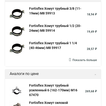
Номера хомутов
Хомут обжимной для труб
Fortisflex Хомут трубный 3/8 (11-
19мм) М8 59913
Хомут нейлоновый белый
Хомут трубный 2
Хомут 500
18,94 ₽
Хомут червячный norma
Хомут 80
Хомут от протечки
Fortisflex Хомут трубный 1/2 (20-
Окпд 2 хомуты
Хомут на 3д забор
24мм) М8 59914
19,49 ₽
Хомут нержавеющая сталь купить
Тяговой хомут
Fortisflex Хомут трубный 1 1/4
Хомуты металлические для кабеля крепления
(40-46мм) М8 59917
28,57 ₽
Хомут 20 цена
Показать больше
Хомут на кабель канал
Хомуты на кислородные шланги
Многоразовый хомут пластиковый с защелкой
Аналоги по цене
Хомут 6х300
Хомут на нагрузку
Хомуты металлические для шрус
Fortisflex Хомут трубный
усиленный 6 (162-170мм) M16
269,68 ₽
Купить нейлоновые стяжки хомуты
67470
Хомут крепление к стене
Fortisflex Хомут силовой