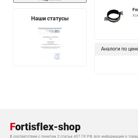
Хомуты на 200 мм
Fo
На хомутах fr пр
Хо
Наши статусы
Хомуты для опор ск
Хомут для бочки
Хомут для детей
Аналоги по цен
Хомуты для шланга 
Хомут обжимной для
Хомуты 315
Хом
Хомуты металлическ
Хомут для крепления
Хомут 110 канализа
Хомуты для соедине
Трубный хомут для в
Хомуты 2 на 200
В соответствии с пунктом 2 статьи 437 ГК РФ, вся информация о това