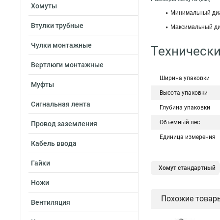
Хомуты
Минимальный диа
Втулки трубные
Максимальный ди
Чулки монтажные
Технически
Вертлюги монтажные
Ширина упаковки
Муфты
Высота упаковки
Сигнальная лента
Глубина упаковки
Объемный вес
Провод заземления
Единица измерения
Кабель ввода
Гайки
Хомут стандартный
Ножи
Хомут для прокладк
Похожие товар
Хомут червячный
Вентиляция
Хомут 24137 80