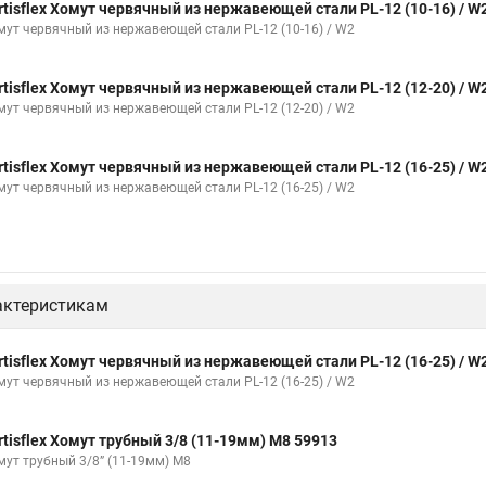
rtisflex Хомут червячный из нержавеющей стали PL-12 (10-16) / W
Хомут обжимной для труб
Хомут нейлоновый белый
Хомут трубн
мут червячный из нержавеющей стали PL-12 (10-16) / W2
Окпд 2 хомуты
Хомут на 3д забор
Хомут нержавеющая сталь к
rtisflex Хомут червячный из нержавеющей стали PL-12 (12-20) / W
е для кабеля крепления
Хомут 20 цена
Хомут на кабель канал
мут червячный из нержавеющей стали PL-12 (12-20) / W2
 пластиковый с защелкой
Хомут 6х300
Хомут на нагрузку
Хом
rtisflex Хомут червячный из нержавеющей стали PL-12 (16-25) / W
стяжки хомуты
Хомут крепление к стене
Стяжки или хомуты
Х
мут червячный из нержавеющей стали PL-12 (16-25) / W2
мм
Хомут крепления сантехнических труб
Хомут крепление трубы
т
Хомут гайка м8
Хомут 75 мм
Струбцины хомут
Комплек
Хомуты для крепления труб к стене
Хомут для крепления трубы 50
актеристикам
ов
Хомуты ф50
Пружинные хомуты для шлангов системы
Дюб
вячный
Хомут кт
Хомут b
Муфты хомуты ремонтные
Хомут
rtisflex Хомут червячный из нержавеющей стали PL-12 (16-25) / W
мут червячный из нержавеющей стали PL-12 (16-25) / W2
ус как затягивать
Длинный хомут
Снять хомут с патрубка
Хо
еталлический
Хомут с биркой
Для хомутов дело техники
Хомут
rtisflex Хомут трубный 3/8 (11-19мм) М8 59913
йки
Хомут силовой w1 robust
Колпаки с хомутом
Винты хому
мут трубный 3/8” (11-19мм) М8