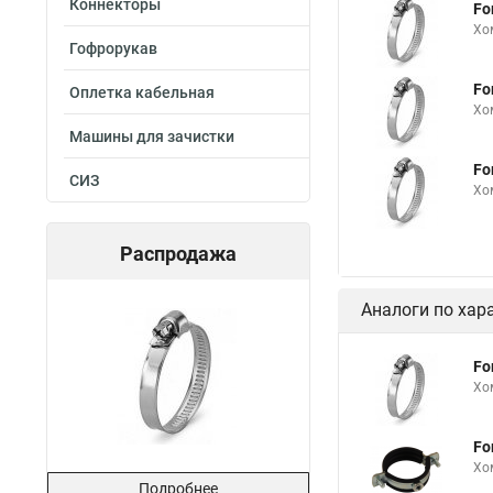
Коннекторы
Fo
Номера хомутов
Хо
Гофрорукав
Хомут от протечки
Fo
Оплетка кабельная
Хомуты металлически
Хо
Машины для зачистки
Многоразовый хомут
Fo
Купить нейлоновые 
СИЗ
Хо
Хомут для трубы 60 
Что такое одеть хому
Распродажа
Хомуты материал
Аналоги по хар
Струбцина для хомут
Fortisflex хомут чер
Fo
Хо
Хомуты пыльника шр
Хомут для шланга м
Fo
Хомуты для нержаве
Хо
Подробнее