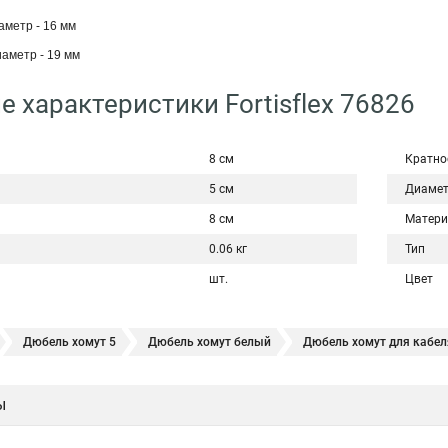
метр - 16 мм
аметр - 19 мм
е характеристики Fortisflex 76826
8 см
Кратно
5 см
Диаме
8 см
Матери
0.06 кг
Тип
шт.
Цвет
Дюбель хомут 5
Дюбель хомут белый
Дюбель хомут для кабел
и трубы
Хомут нержавейка
Хомут пластиковый
Хомут 1
ы
Хомут w1
Хомут 3 4
Хомут 250
Хомут червячный мм
Х
Хомут 120
Хомут 6 мм
Хомут оптом
Хомут плоский
Хому