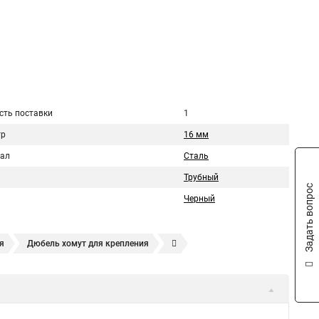
сть поставки
1
тр
16 мм
ал
Сталь
Трубный
Задать вопрос
Черный
я
Дюбель хомут для крепления
Хомут усиливающий
Хомут 32
Хомут 2
Хомут 40
омуты для крепления трубопроводов
Хомут 2 мм
т для канализационной трубы
Хомут 180
Хомут 24