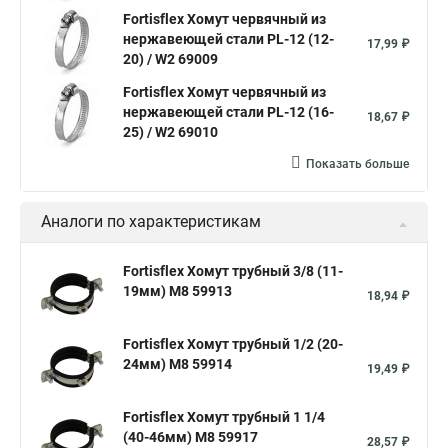
Fortisflex Хомут червячный из
Хомут червячный мм
нержавеющей стали PL-12 (12-
17,99 ₽
20) / W2 69009
Хомуты для крепления трубопроводов
Fortisflex Хомут червячный из
Хомут 2 мм
Хомут 24137 80
Хомут 120
нержавеющей стали PL-12 (16-
18,67 ₽
Хомут 6 мм
25) / W2 69010
Хомут оптом
Хомут плоский
Показать больше
Хомут для канализационной трубы
Хомут 180
Аналоги по характеристикам
Хомут 24
Номера хомутов
Хомут обжимной для труб
Fortisflex Хомут трубный 3/8 (11-
19мм) М8 59913
Хомут нейлоновый белый
Хомут трубный 2
Хомут 500
18,94 ₽
Хомут червячный norma
Хомут 80
Хомут от протечки
Fortisflex Хомут трубный 1/2 (20-
Окпд 2 хомуты
Хомут на 3д забор
24мм) М8 59914
19,49 ₽
Хомут нержавеющая сталь купить
Тяговой хомут
Fortisflex Хомут трубный 1 1/4
Хомуты металлические для кабеля крепления
(40-46мм) М8 59917
28,57 ₽