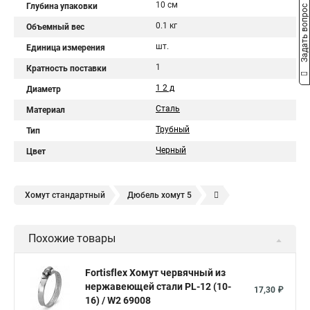
10 см
Глубина упаковки
Задать вопрос
0.1 кг
Объемный вес
шт.
Единица измерения
1
Кратность поставки
1 2 д
Диаметр
Сталь
Материал
Трубный
Тип
Черный
Цвет
Хомут стандартный
Дюбель хомут 5
Дюбель хомут белый
Дюбель хомут для кабеля
Похожие товары
Дюбель хомут для крепления
Хомут для прокладки трубы
Хомут нержавейка
Хомут пластиковый
Хомут 1
Fortisflex Хомут червячный из
нержавеющей стали PL-12 (10-
Хомут усиливающий
Хомут 32
Хомут 2
Хомут 40
17,30 ₽
16) / W2 69008
Хомут червячный
Хомут w1
Хомут 3 4
Хомут 250