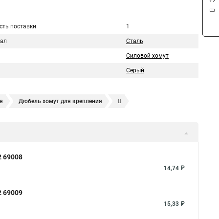
сть поставки
1
ал
Сталь
Силовой хомут
Серый
я
Дюбель хомут для крепления
Хомут усиливающий
Хомут 32
Хомут 2
Хомут 40
омуты для крепления трубопроводов
Хомут 2 мм
т для канализационной трубы
Хомут 180
Хомут 24
2 69008
ый 2
Хомут 500
Хомут червячный norma
Хомут 80
14,74 ₽
упить
Тяговой хомут
2 69009
Хомуты на кислородные шланги
15,33 ₽
уты металлические для шрус