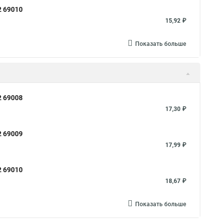
2 69010
омуты скоба для труб
Хомуты на трубу цена
15,92 ₽
Хомут aisi 304
Металлические трубы хомуты
т хомутов патрубков
Хомут для стояка
Показать больше
16
Стяжки хомут пластиковый
Струбцина для хомутов
для труб хомут
Fortisflex хомут червячный
Хомут кт
2 69008
Хомуты пыльника шрус как затягивать
Длинный хомут
17,30 ₽
 металлический
Хомут с биркой
2 69009
муты для нержавейки
Хомут силовой w1 robust
17,99 ₽
ты на 200 мм
Хомут 76 для трубы
Хомут 110 шпилька
2 69010
омутах fr пр
Хомуты на скользящую опору
18,67 ₽
болтовой
Хомуты для опор скользящих
Показать больше
 25
Dkc кабельные хомуты
Хомут для бочки