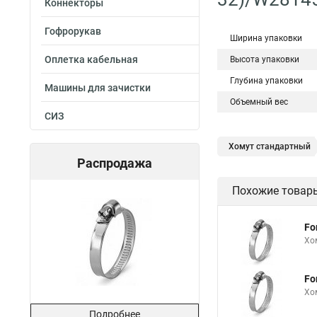
Коннекторы
Гофрорукав
Ширина упаковки
Оплетка кабельная
Высота упаковки
Глубина упаковки
Машины для зачистки
Объемный вес
СИЗ
Хомут стандартный
Распродажа
Хомут для прокладк
Похожие товар
Хомут червячный
Хомут 24137 80
Fo
Номера хомутов
Хо
Хомут от протечки
Fo
Хомуты металлически
Хо
Многоразовый хомут
Подробнее