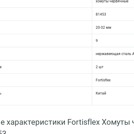
хомуты червячные
81453
20-32 мм
9
нержавеющая сталь A
е
2 шт
Fortisflex
ь
Китай
е характеристики Fortisflex Хомуты 
53