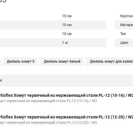
10 см
Кратно
10 см
Матери
10 см
Тип
1 кг
Цвет
Дюбель хомут 5
Дюбель хомут белый
Дюбель хомут для кабел
и трубы
Хомут нержавейка
Хомут пластиковый
Хомут 1
ы
Хомут w1
Хомут 3 4
Хомут 250
Хомут червячный мм
Х
Хомут 120
Хомут 6 мм
Хомут оптом
Хомут плоский
Хому
rtisflex Хомут червячный из нержавеющей стали PL-12 (10-16) / W
Хомут обжимной для труб
Хомут нейлоновый белый
Хомут трубн
мут червячный из нержавеющей стали PL-12 (10-16) / W2
Окпд 2 хомуты
Хомут на 3д забор
Хомут нержавеющая сталь к
rtisflex Хомут червячный из нержавеющей стали PL-12 (12-20) / W
е для кабеля крепления
Хомут 20 цена
Хомут на кабель канал
мут червячный из нержавеющей стали PL-12 (12-20) / W2
 пластиковый с защелкой
Хомут 6х300
Хомут на нагрузку
Хом