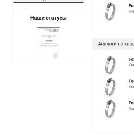
Fo
Купить нейлоновые 
Хо
Наши статусы
Хомут для трубы 60 
Что такое одеть хому
Хомуты материал
Аналоги по хар
Хомуты для креплени
Хомуты ф50
Пру
Fo
Хо
Хомут b
Муфты 
Снять хомут с патру
Fo
Для хомутов дело те
Хо
Колпаки с хомутом
Fo
Хомут крепления 110
Хо
Хомуты gbs w2
Хомут чугунной труб