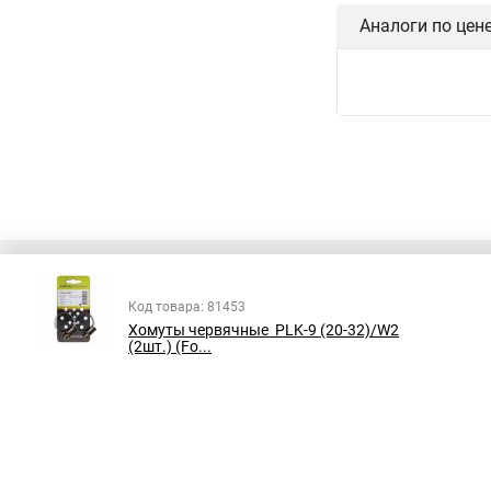
Хомут haku
Хому
Аналоги по цен
Хомуты сантехничес
Хомуты для шланга 
Хомут обжимной для
Хомуты 315
Хом
Хомуты металлическ
Хомут для крепления
Хомут 110 канализа
Хомуты для соедине
Код товара: 81453
Хомуты червячные PLK-9 (20-32)/W2
Трубный хомут для в
В соответствии с пунктом 2 статьи 437 ГК РФ, вся информация о това
(2шт.) (Fo...
справочный характер и не является публичной офертой. При покупке
Хомуты 2 на 200
на наличие интересующих вас функций и характеристик.
Хомуты на 40 трубу
Хомут на трубу для 
Принимаем к оплате:
Пластиковые стяжки