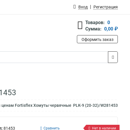
Вход
Регистрация
Товаров:
0
Сумма:
0,00 ₽
Оформить заказ
81453
 ценам Fortisflex Хомуты червячные PLK-9 (20-32)/W281453
л:
81453
Сравнить
Нет в наличии