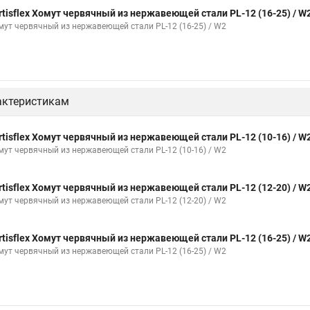
rtisflex Хомут червячный из нержавеющей стали PL-12 (16-25) / W
стяжки хомуты
Хомут крепление к стене
Стяжки или хомуты
Х
мут червячный из нержавеющей стали PL-12 (16-25) / W2
мм
Хомут крепления сантехнических труб
Хомут крепление трубы
т
Хомут гайка м8
Хомут 75 мм
Струбцины хомут
Комплек
актеристикам
я труб к стене
Хомут для крепления трубы 50
Хомуты диаметром 
жинные хомуты для шлангов системы
Дюбель хомуты 16
Крепеж 
rtisflex Хомут червячный из нержавеющей стали PL-12 (10-16) / W
мут червячный из нержавеющей стали PL-12 (10-16) / W2
хомуты ремонтные
Хомут для воздуховода с резиновым профилем
бка
Хомуты поставить
Гост хомуты трубные
Хомут для шланга
rtisflex Хомут червячный из нержавеющей стали PL-12 (12-20) / W
хники
Хомут нова
Хомуты кабельные стяжки пластиковые
Хо
мут червячный из нержавеющей стали PL-12 (12-20) / W2
Винты хомуты
Хомут с ремнем
Хомуты для труб 150
Хому
rtisflex Хомут червячный из нержавеющей стали PL-12 (16-25) / W
 трубы
Зажим для хомута шруса
Стальная лента хомутов
На х
мут червячный из нержавеющей стали PL-12 (16-25) / W2
Хомут металлический трубы
Хомуты для пп
Хомут усиленный двух
ы
Хомуты для крепления сертификат
Цена на хомуты
Хомут 1