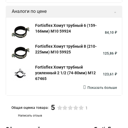
Многоразовый хомут пластиковый с защелкой
Аналоги по цене
Хомут 6х300
Хомут на нагрузку
Хомуты металлические для шрус
Fortisflex Хомут трубный 6 (159-
166мм) М10 59924
84,10 ₽
Купить нейлоновые стяжки хомуты
Хомут крепление к стене
Fortisflex Хомут трубный 8 (210-
225мм) М10 59925
Стяжки или хомуты
Хомуты скоба для труб
125,86 ₽
Хомуты на трубу цена
Хомут для трубы 60 мм
Fortisflex Хомут трубный
Хомут крепления сантехнических труб
усиленный 2 1/2 (74-80мм) M12
123,61 ₽
67465
Хомут крепление трубы
Хомут aisi 304
Показать больше
Металлические трубы хомуты
Что такое одеть хомут
Хомут гайка м8
Хомут 75 мм
Струбцины хомут
5
Общая оценка товара:
1
Комплект хомутов патрубков
Хомут для стояка
Написать отзыв
Хомуты материал
Хомуты для крепления труб к стене