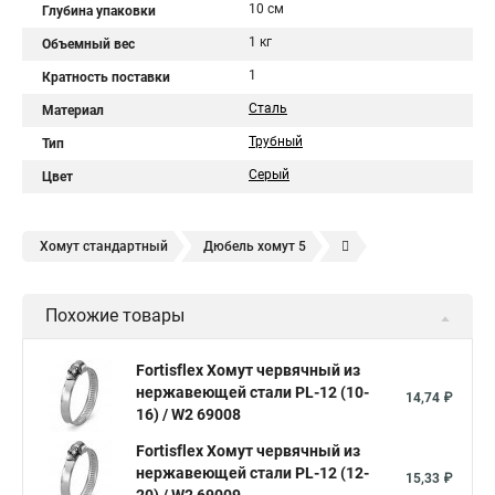
10 см
Глубина упаковки
1 кг
Объемный вес
1
Кратность поставки
Сталь
Материал
Трубный
Тип
Серый
Цвет
Хомут стандартный
Дюбель хомут 5
Дюбель хомут белый
Дюбель хомут для кабеля
Похожие товары
Дюбель хомут для крепления
Хомут для прокладки трубы
Хомут нержавейка
Хомут пластиковый
Хомут 1
Fortisflex Хомут червячный из
нержавеющей стали PL-12 (10-
Хомут усиливающий
Хомут 32
Хомут 2
Хомут 40
14,74 ₽
16) / W2 69008
Хомут червячный
Хомут w1
Хомут 3 4
Хомут 250
Fortisflex Хомут червячный из
Хомут червячный мм
нержавеющей стали PL-12 (12-
15,33 ₽