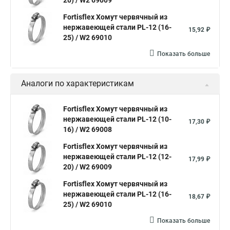
20) / W2 69009
Хомуты для крепления трубопроводов
Fortisflex Хомут червячный из
Хомут 2 мм
Хомут 24137 80
Хомут 120
нержавеющей стали PL-12 (16-
15,92 ₽
Хомут 6 мм
25) / W2 69010
Хомут оптом
Хомут плоский
Показать больше
Хомут для канализационной трубы
Хомут 180
Аналоги по характеристикам
Хомут 24
Номера хомутов
Хомут обжимной для труб
Fortisflex Хомут червячный из
нержавеющей стали PL-12 (10-
Хомут нейлоновый белый
Хомут трубный 2
Хомут 500
17,30 ₽
16) / W2 69008
Хомут червячный norma
Хомут 80
Хомут от протечки
Fortisflex Хомут червячный из
Окпд 2 хомуты
Хомут на 3д забор
нержавеющей стали PL-12 (12-
17,99 ₽
20) / W2 69009
Хомут нержавеющая сталь купить
Тяговой хомут
Fortisflex Хомут червячный из
Хомуты металлические для кабеля крепления
нержавеющей стали PL-12 (16-
18,67 ₽
25) / W2 69010
Хомут 20 цена
Показать больше
Хомут на кабель канал
Хомуты на кислородные шланги