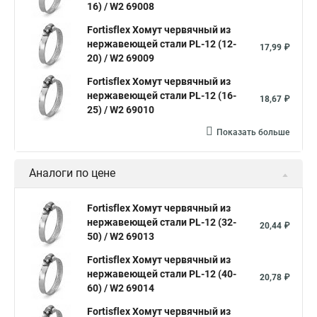
16) / W2 69008
Хомут червячный norma
Хомут 80
Хомут от протечки
Fortisflex Хомут червячный из
Окпд 2 хомуты
Хомут на 3д забор
нержавеющей стали PL-12 (12-
17,99 ₽
20) / W2 69009
Хомут нержавеющая сталь купить
Тяговой хомут
Fortisflex Хомут червячный из
Хомуты металлические для кабеля крепления
нержавеющей стали PL-12 (16-
18,67 ₽
25) / W2 69010
Хомут 20 цена
Показать больше
Хомут на кабель канал
Хомуты на кислородные шланги
Многоразовый хомут пластиковый с защелкой
Аналоги по цене
Хомут 6х300
Хомут на нагрузку
Хомуты металлические для шрус
Fortisflex Хомут червячный из
нержавеющей стали PL-12 (32-
20,44 ₽
Купить нейлоновые стяжки хомуты
50) / W2 69013
Хомут крепление к стене
Fortisflex Хомут червячный из
нержавеющей стали PL-12 (40-
Стяжки или хомуты
Хомуты скоба для труб
20,78 ₽
60) / W2 69014
Хомуты на трубу цена
Хомут для трубы 60 мм
Fortisflex Хомут червячный из