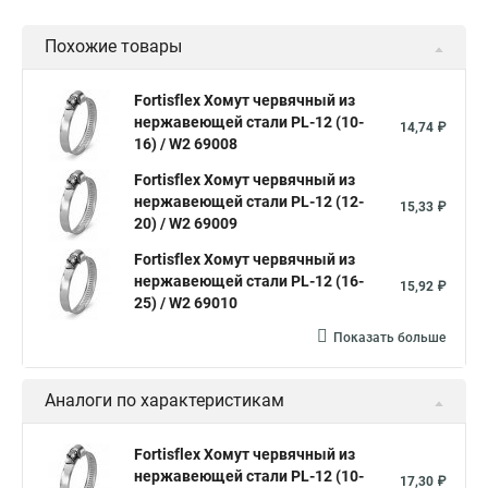
Дюбель хомут белый
Дюбель хомут для кабеля
Похожие товары
Дюбель хомут для крепления
Хомут для прокладки трубы
Хомут нержавейка
Хомут пластиковый
Хомут 1
Fortisflex Хомут червячный из
нержавеющей стали PL-12 (10-
Хомут усиливающий
Хомут 32
Хомут 2
Хомут 40
14,74 ₽
16) / W2 69008
Хомут червячный
Хомут w1
Хомут 3 4
Хомут 250
Fortisflex Хомут червячный из
Хомут червячный мм
нержавеющей стали PL-12 (12-
15,33 ₽
20) / W2 69009
Хомуты для крепления трубопроводов
Fortisflex Хомут червячный из
Хомут 2 мм
Хомут 24137 80
Хомут 120
нержавеющей стали PL-12 (16-
15,92 ₽
Хомут 6 мм
25) / W2 69010
Хомут оптом
Хомут плоский
Показать больше
Хомут для канализационной трубы
Хомут 180
Аналоги по характеристикам
Хомут 24
Номера хомутов
Хомут обжимной для труб
Fortisflex Хомут червячный из
нержавеющей стали PL-12 (10-
Хомут нейлоновый белый
Хомут трубный 2
Хомут 500
17,30 ₽