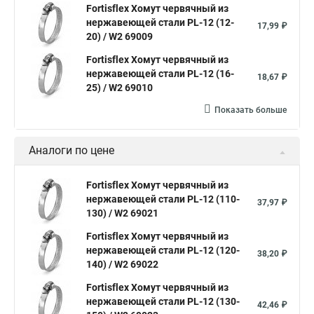
Fortisflex Хомут червячный из
Окпд 2 хомуты
Хомут на 3д забор
нержавеющей стали PL-12 (12-
17,99 ₽
20) / W2 69009
Хомут нержавеющая сталь купить
Тяговой хомут
Fortisflex Хомут червячный из
Хомуты металлические для кабеля крепления
нержавеющей стали PL-12 (16-
18,67 ₽
25) / W2 69010
Хомут 20 цена
Показать больше
Хомут на кабель канал
Хомуты на кислородные шланги
Многоразовый хомут пластиковый с защелкой
Аналоги по цене
Хомут 6х300
Хомут на нагрузку
Хомуты металлические для шрус
Fortisflex Хомут червячный из
нержавеющей стали PL-12 (110-
37,97 ₽
Купить нейлоновые стяжки хомуты
130) / W2 69021
Хомут крепление к стене
Fortisflex Хомут червячный из
нержавеющей стали PL-12 (120-
Стяжки или хомуты
Хомуты скоба для труб
38,20 ₽
140) / W2 69022
Хомуты на трубу цена
Хомут для трубы 60 мм
Fortisflex Хомут червячный из
Хомут крепления сантехнических труб
нержавеющей стали PL-12 (130-
42,46 ₽