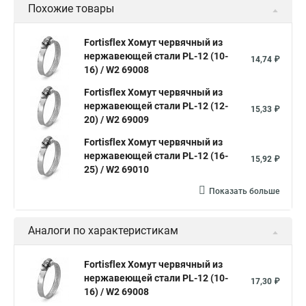
Похожие товары
Дюбель хомут для крепления
Хомут для прокладки трубы
Хомут нержавейка
Хомут пластиковый
Хомут 1
Fortisflex Хомут червячный из
нержавеющей стали PL-12 (10-
Хомут усиливающий
Хомут 32
Хомут 2
Хомут 40
14,74 ₽
16) / W2 69008
Хомут червячный
Хомут w1
Хомут 3 4
Хомут 250
Fortisflex Хомут червячный из
Хомут червячный мм
нержавеющей стали PL-12 (12-
15,33 ₽
20) / W2 69009
Хомуты для крепления трубопроводов
Fortisflex Хомут червячный из
Хомут 2 мм
Хомут 24137 80
Хомут 120
нержавеющей стали PL-12 (16-
15,92 ₽
Хомут 6 мм
25) / W2 69010
Хомут оптом
Хомут плоский
Показать больше
Хомут для канализационной трубы
Хомут 180
Аналоги по характеристикам
Хомут 24
Номера хомутов
Хомут обжимной для труб
Fortisflex Хомут червячный из
нержавеющей стали PL-12 (10-
Хомут нейлоновый белый
Хомут трубный 2
Хомут 500
17,30 ₽
16) / W2 69008
Хомут червячный norma
Хомут 80
Хомут от протечки