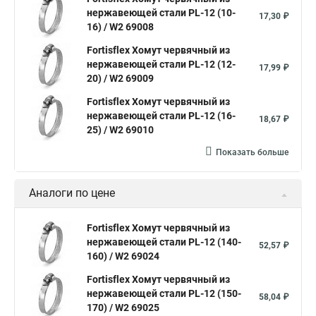
нержавеющей стали PL-12 (10-
Хомут нейлоновый белый
Хомут трубный 2
Хомут 500
17,30 ₽
16) / W2 69008
Хомут червячный norma
Хомут 80
Хомут от протечки
Fortisflex Хомут червячный из
Окпд 2 хомуты
Хомут на 3д забор
нержавеющей стали PL-12 (12-
17,99 ₽
20) / W2 69009
Хомут нержавеющая сталь купить
Тяговой хомут
Fortisflex Хомут червячный из
Хомуты металлические для кабеля крепления
нержавеющей стали PL-12 (16-
18,67 ₽
25) / W2 69010
Хомут 20 цена
Показать больше
Хомут на кабель канал
Хомуты на кислородные шланги
Многоразовый хомут пластиковый с защелкой
Аналоги по цене
Хомут 6х300
Хомут на нагрузку
Хомуты металлические для шрус
Fortisflex Хомут червячный из
нержавеющей стали PL-12 (140-
52,57 ₽
Купить нейлоновые стяжки хомуты
160) / W2 69024
Хомут крепление к стене
Fortisflex Хомут червячный из
нержавеющей стали PL-12 (150-
Стяжки или хомуты
Хомуты скоба для труб
58,04 ₽
170) / W2 69025