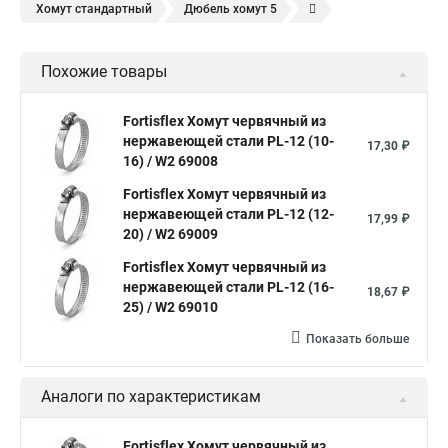
Хомут стандартный
Дюбель хомут 5
Дюбель хомут белый
Дюбель хомут для кабеля
Похожие товары
Дюбель хомут для крепления
Хомут для прокладки трубы
Хомут нержавейка
Хомут пластиковый
Хомут 1
Fortisflex Хомут червячный из
нержавеющей стали PL-12 (10-
Хомут усиливающий
Хомут 32
Хомут 2
Хомут 40
17,30 ₽
16) / W2 69008
Хомут червячный
Хомут w1
Хомут 3 4
Хомут 250
Fortisflex Хомут червячный из
Хомут червячный мм
нержавеющей стали PL-12 (12-
17,99 ₽
20) / W2 69009
Хомуты для крепления трубопроводов
Fortisflex Хомут червячный из
Хомут 2 мм
Хомут 24137 80
Хомут 120
нержавеющей стали PL-12 (16-
18,67 ₽
Хомут 6 мм
25) / W2 69010
Хомут оптом
Хомут плоский
Показать больше
Хомут для канализационной трубы
Хомут 180
Аналоги по характеристикам
Хомут 24
Номера хомутов
Хомут обжимной для труб
Fortisflex Хомут червячный из