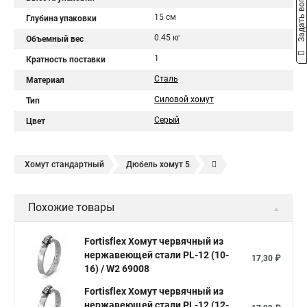
Задать вопрос
15 см
Глубина упаковки
0.45 кг
Объемный вес
1
Кратность поставки
Сталь
Материал
Силовой хомут
Тип
Серый
Цвет
Хомут стандартный
Дюбель хомут 5
Дюбель хомут белый
Дюбель хомут для кабеля
Похожие товары
Дюбель хомут для крепления
Хомут для прокладки трубы
Хомут нержавейка
Хомут пластиковый
Хомут 1
Fortisflex Хомут червячный из
нержавеющей стали PL-12 (10-
Хомут усиливающий
Хомут 32
Хомут 2
Хомут 40
17,30 ₽
16) / W2 69008
Хомут червячный
Хомут w1
Хомут 3 4
Хомут 250
Fortisflex Хомут червячный из
Хомут червячный мм
нержавеющей стали PL-12 (12-