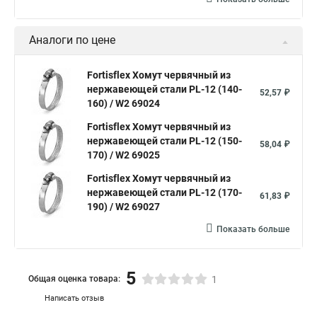
Хомут на кабель канал
Хомуты на кислородные шланги
Многоразовый хомут пластиковый с защелкой
Аналоги по цене
Хомут 6х300
Хомут на нагрузку
Хомуты металлические для шрус
Fortisflex Хомут червячный из
нержавеющей стали PL-12 (140-
52,57 ₽
Купить нейлоновые стяжки хомуты
160) / W2 69024
Хомут крепление к стене
Fortisflex Хомут червячный из
нержавеющей стали PL-12 (150-
Стяжки или хомуты
Хомуты скоба для труб
58,04 ₽
170) / W2 69025
Хомуты на трубу цена
Хомут для трубы 60 мм
Fortisflex Хомут червячный из
Хомут крепления сантехнических труб
нержавеющей стали PL-12 (170-
61,83 ₽
190) / W2 69027
Хомут крепление трубы
Хомут aisi 304
Показать больше
Металлические трубы хомуты
Что такое одеть хомут
Хомут гайка м8
Хомут 75 мм
Струбцины хомут
5
Общая оценка товара:
1
Комплект хомутов патрубков
Хомут для стояка
Написать отзыв
Хомуты материал
Хомуты для крепления труб к стене