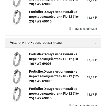
17,99 ₽
20) / W2 69009
Хомуты для крепления трубопроводов
Fortisflex Хомут червячный из
Хомут 2 мм
Хомут 24137 80
Хомут 120
нержавеющей стали PL-12 (16-
18,67 ₽
Хомут 6 мм
25) / W2 69010
Хомут оптом
Хомут плоский
Показать больше
Хомут для канализационной трубы
Хомут 180
Аналоги по характеристикам
Хомут 24
Номера хомутов
Хомут обжимной для труб
Fortisflex Хомут червячный из
нержавеющей стали PL-12 (10-
Хомут нейлоновый белый
Хомут трубный 2
Хомут 500
17,30 ₽
16) / W2 69008
Хомут червячный norma
Хомут 80
Хомут от протечки
Fortisflex Хомут червячный из
Окпд 2 хомуты
Хомут на 3д забор
нержавеющей стали PL-12 (12-
17,99 ₽
20) / W2 69009
Хомут нержавеющая сталь купить
Тяговой хомут
Fortisflex Хомут червячный из
Хомуты металлические для кабеля крепления
нержавеющей стали PL-12 (16-
18,67 ₽
25) / W2 69010
Хомут 20 цена
Показать больше