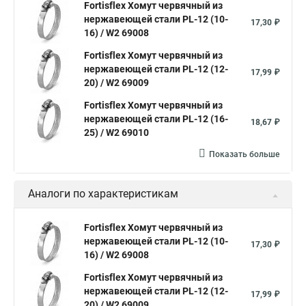
Fortisflex Хомут червячный из
нержавеющей стали PL-12 (10-
Хомут усиливающий
Хомут 32
Хомут 2
Хомут 40
17,30 ₽
16) / W2 69008
Хомут червячный
Хомут w1
Хомут 3 4
Хомут 250
Fortisflex Хомут червячный из
Хомут червячный мм
нержавеющей стали PL-12 (12-
17,99 ₽
20) / W2 69009
Хомуты для крепления трубопроводов
Fortisflex Хомут червячный из
Хомут 2 мм
Хомут 24137 80
Хомут 120
нержавеющей стали PL-12 (16-
18,67 ₽
Хомут 6 мм
25) / W2 69010
Хомут оптом
Хомут плоский
Показать больше
Хомут для канализационной трубы
Хомут 180
Аналоги по характеристикам
Хомут 24
Номера хомутов
Хомут обжимной для труб
Fortisflex Хомут червячный из
нержавеющей стали PL-12 (10-
Хомут нейлоновый белый
Хомут трубный 2
Хомут 500
17,30 ₽
16) / W2 69008
Хомут червячный norma
Хомут 80
Хомут от протечки
Fortisflex Хомут червячный из
Окпд 2 хомуты
Хомут на 3д забор
нержавеющей стали PL-12 (12-
17,99 ₽
20) / W2 69009