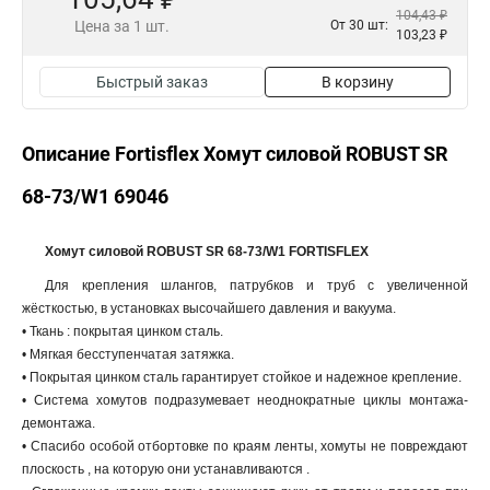
104,43 ₽
Цена за 1 шт.
От 30 шт:
103,23 ₽
Быстрый заказ
В корзину
Описание Fortisflex Хомут силовой ROBUST SR
68-73/W1 69046
Хомут силовой ROBUST SR 68-73/W1 FORTISFLEX
Для крепления шлангов, патрубков и труб с увеличенной
жёсткостью, в установках высочайшего давления и вакуума.
• Ткань : покрытая цинком сталь.
• Мягкая бесступенчатая затяжка.
• Покрытая цинком сталь гарантирует стойкое и надежное крепление.
• Система хомутов подразумевает неоднократные циклы монтажа-
демонтажа.
• Спасибо особой отбортовке по краям ленты, хомуты не повреждают
плоскость , на которую они устанавливаются .