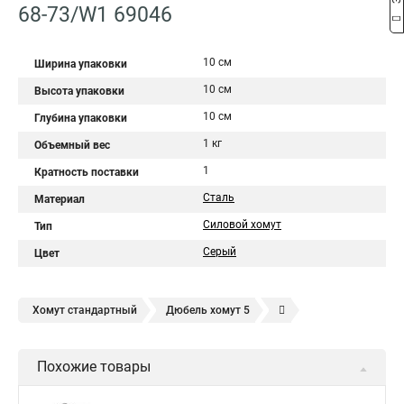
68-73/W1 69046
10 см
Ширина упаковки
10 см
Высота упаковки
10 см
Глубина упаковки
1 кг
Объемный вес
1
Кратность поставки
Сталь
Материал
Силовой хомут
Тип
Серый
Цвет
Хомут стандартный
Дюбель хомут 5
Дюбель хомут белый
Дюбель хомут для кабеля
Похожие товары
Дюбель хомут для крепления
Хомут для прокладки трубы
Хомут нержавейка
Хомут пластиковый
Хомут 1