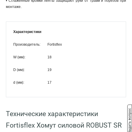
• Сглаженные кромки ленты защищают руки от травм и порезов при
монтаже.
Характеристики
Производитель:
Fortisflex
W (мм):
18
D (мм):
19
d (мм):
17
Задать вопрос
Технические характеристики
Fortisflex Хомут силовой ROBUST SR