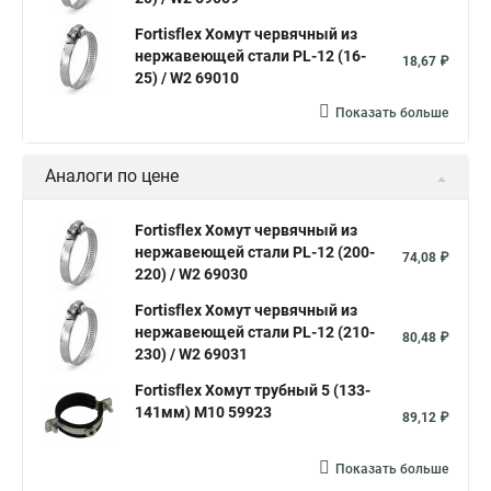
Хомут нержавеющая сталь купить
Тяговой хомут
Fortisflex Хомут червячный из
Хомуты металлические для кабеля крепления
нержавеющей стали PL-12 (16-
18,67 ₽
25) / W2 69010
Хомут 20 цена
Показать больше
Хомут на кабель канал
Хомуты на кислородные шланги
Многоразовый хомут пластиковый с защелкой
Аналоги по цене
Хомут 6х300
Хомут на нагрузку
Хомуты металлические для шрус
Fortisflex Хомут червячный из
нержавеющей стали PL-12 (200-
74,08 ₽
Купить нейлоновые стяжки хомуты
220) / W2 69030
Хомут крепление к стене
Fortisflex Хомут червячный из
нержавеющей стали PL-12 (210-
Стяжки или хомуты
Хомуты скоба для труб
80,48 ₽
230) / W2 69031
Хомуты на трубу цена
Хомут для трубы 60 мм
Fortisflex Хомут трубный 5 (133-
Хомут крепления сантехнических труб
141мм) М10 59923
89,12 ₽
Хомут крепление трубы
Хомут aisi 304
Показать больше
Металлические трубы хомуты
Что такое одеть хомут