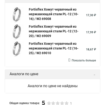
Хомут нейлоновый белый
Хомут трубный 2
Хомут 500
Fortisflex Хомут червячный из
нержавеющей стали PL-12 (10-
Хомут червячный norma
Хомут 80
Хомут от протечки
17,30 ₽
16) / W2 69008
Окпд 2 хомуты
Хомут на 3д забор
Fortisflex Хомут червячный из
Хомут нержавеющая сталь купить
Тяговой хомут
нержавеющей стали PL-12 (12-
17,99 ₽
20) / W2 69009
Хомуты металлические для кабеля крепления
Fortisflex Хомут червячный из
Хомут 20 цена
нержавеющей стали PL-12 (16-
18,67 ₽
25) / W2 69010
Хомут на кабель канал
Хомуты на кислородные шланги
Показать больше
Многоразовый хомут пластиковый с защелкой
Хомут 6х300
Аналоги по цене
Хомут на нагрузку
Хомуты металлические для шрус
Купить нейлоновые стяжки хомуты
Аналоги по цене не найдены
Хомут крепление к стене
Стяжки или хомуты
Хомуты скоба для труб
Хомуты на трубу цена
5
Общая оценка товара:
1