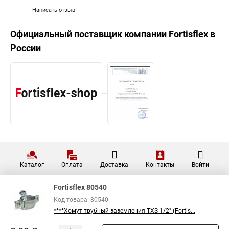
Хомут для трубы 60 мм
Написать отзыв
Хомут крепления сантехнических труб
Официальный поставщик компании
Fortisflex
в
Хомут крепление трубы
Хомут aisi 304
России
Металлические трубы хомуты
Что такое одеть хомут
Хомут гайка м8
Хомут 75 мм
Струбцины хомут
Комплект хомутов патрубков
Хомут для стояка
Хомуты материал
Хомуты для крепления труб к стене
Хомут для крепления трубы 50
Хомуты диаметром 16
Стяжки хомут пластиковый
Струбцина для хомутов
Хомуты ф50
Пружинные хомуты для шлангов системы
Каталог
Оплата
Доставка
Контакты
Войти
Дюбель хомуты 16
Крепеж для труб хомут
Fortisflex 80540
Fortisflex хомут червячный
Хомут кт
Хомут b
Код товара: 80540
Муфты хомуты ремонтные
****Хомут трубный заземления ТХЗ 1/2" (Fortis...
Хомут для воздуховода с резиновым профилем