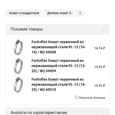
Хомут стандартный
Дюбель хомут 5
Дюбель хомут белый
Дюбель хомут для кабеля
Похожие товары
Дюбель хомут для крепления
Хомут для прокладки трубы
Хомут нержавейка
Хомут пластиковый
Хомут 1
Fortisflex Хомут червячный из
нержавеющей стали PL-12 (10-
Хомут усиливающий
Хомут 32
Хомут 2
Хомут 40
14,74 ₽
16) / W2 69008
Хомут червячный
Хомут w1
Хомут 3 4
Хомут 250
Fortisflex Хомут червячный из
Хомут червячный мм
нержавеющей стали PL-12 (12-
15,33 ₽
20) / W2 69009
Хомуты для крепления трубопроводов
Хомут 2 мм
Fortisflex Хомут червячный из
Хомут 24137 80
Хомут 120
Хомут 6 мм
нержавеющей стали PL-12 (16-
15,92 ₽
Хомут оптом
25) / W2 69010
Хомут плоский
Хомут для канализационной трубы
Хомут 180
Показать больше
Хомут 24
Аналоги по характеристикам
Номера хомутов
Хомут обжимной для труб