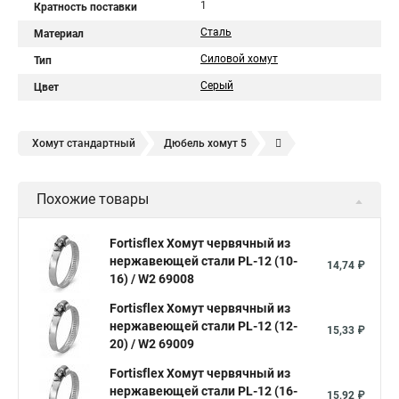
1
Кратность поставки
Сталь
Материал
Силовой хомут
Тип
Серый
Цвет
Хомут стандартный
Дюбель хомут 5
Дюбель хомут белый
Дюбель хомут для кабеля
Похожие товары
Дюбель хомут для крепления
Хомут для прокладки трубы
Хомут нержавейка
Хомут пластиковый
Хомут 1
Fortisflex Хомут червячный из
нержавеющей стали PL-12 (10-
Хомут усиливающий
Хомут 32
Хомут 2
Хомут 40
14,74 ₽
16) / W2 69008
Хомут червячный
Хомут w1
Хомут 3 4
Хомут 250
Fortisflex Хомут червячный из
Хомут червячный мм
нержавеющей стали PL-12 (12-
15,33 ₽
20) / W2 69009
Хомуты для крепления трубопроводов
Хомут 2 мм
Fortisflex Хомут червячный из
Хомут 24137 80
Хомут 120
Хомут 6 мм
нержавеющей стали PL-12 (16-
15,92 ₽