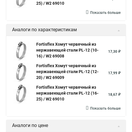
Хомут оптом
25) / W2 69010
Хомут плоский
Хомут для канализационной трубы
Хомут 180
Показать больше
Хомут 24
Аналоги по характеристикам
Номера хомутов
Хомут обжимной для труб
Хомут нейлоновый белый
Хомут трубный 2
Хомут 500
Fortisflex Хомут червячный из
нержавеющей стали PL-12 (10-
Хомут червячный norma
Хомут 80
Хомут от протечки
17,30 ₽
16) / W2 69008
Окпд 2 хомуты
Хомут на 3д забор
Fortisflex Хомут червячный из
Хомут нержавеющая сталь купить
Тяговой хомут
нержавеющей стали PL-12 (12-
17,99 ₽
20) / W2 69009
Хомуты металлические для кабеля крепления
Fortisflex Хомут червячный из
Хомут 20 цена
нержавеющей стали PL-12 (16-
18,67 ₽
25) / W2 69010
Хомут на кабель канал
Хомуты на кислородные шланги
Показать больше
Многоразовый хомут пластиковый с защелкой
Хомут 6х300
Аналоги по цене
Хомут на нагрузку
Хомуты металлические для шрус