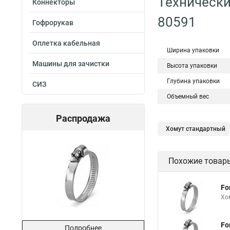
Технически
Коннекторы
80591
Гофрорукав
Оплетка кабельная
Ширина упаковки
Машины для зачистки
Высота упаковки
Глубина упаковки
СИЗ
Объемный вес
Распродажа
Хомут стандартный
Хомут для прокладк
Похожие товар
Хомут червячный
Хомут 24137 80
Fo
Номера хомутов
Хо
Хомут от протечки
Fo
Подробнее