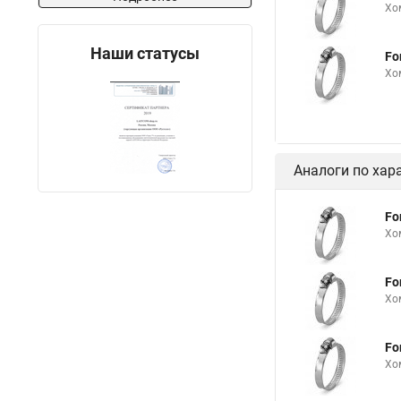
Хомуты металлически
Хо
Многоразовый хомут
Наши статусы
Fo
Купить нейлоновые 
Хо
Хомут для трубы 60 
Что такое одеть хому
Хомуты материал
Аналоги по хар
Хомуты для креплени
Хомуты ф50
Пру
Fo
Хо
Хомут b
Муфты 
Снять хомут с патру
Fo
Для хомутов дело те
Хо
Колпаки с хомутом
Fo
Хомут крепления 110
Хо
Хомуты gbs w2