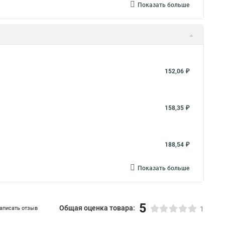
Показать больше
 25
Dkc кабельные хомуты
Хомут для бочки
Винт хомута
Хомут кламп 2
Хомут для детей
Хомут проволочный для шлангов
ут водопроводный
Хомут новый
Хомут капроновые
152,06 ₽
ута
Крепеж хомута
Пластиковые хомуты для провода
т 25 мм 20
Хомут 25 трубы
Хомуты для улицы
труб
Хомут пластиковый 200
Хомут затяжки
158,35 ₽
Быстроразъемный хомуты
Соединение труб хомутам
Хомуты врезки для пнд
Силовой хомут norma
188,54 ₽
пыльники шрусов универсальный
Показать больше
жка 100 шт в уп
Хомуты одноразовые
Хомут kralle
астиковые хомуты стяжки
Дюбель для крепления хомутов
5
та
Хомут для крепления с гайкой
Общая оценка товара:
аписать отзыв
1
Хомут в стиральной машине купить