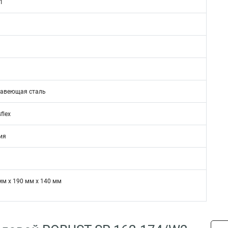
1
авеющая сталь
sflex
ия
мм x 190 мм x 140 мм