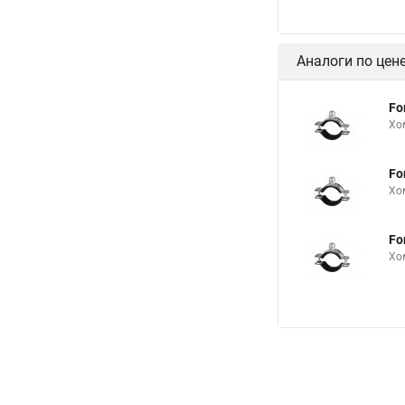
Хомут чугунной труб
Хомут haku
Хому
Аналоги по цен
Хомуты сантехничес
Хомуты для шланга 
Fo
Хо
Хомут обжимной для
Хомуты 315
Хом
Fo
Хо
Хомуты металлическ
Хомут для крепления
Fo
Хомут 110 канализа
Хо
Хомуты для соедине
Трубный хомут для в
Хомуты 2 на 200
Хомуты на 40 трубу
Хомут на трубу для 