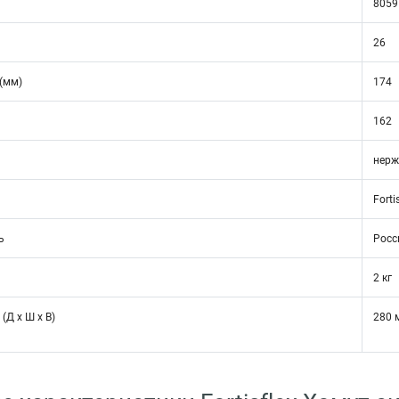
8059
26
(мм)
174
162
нерж
Forti
ь
Росс
2 кг
(Д х Ш х В)
280 