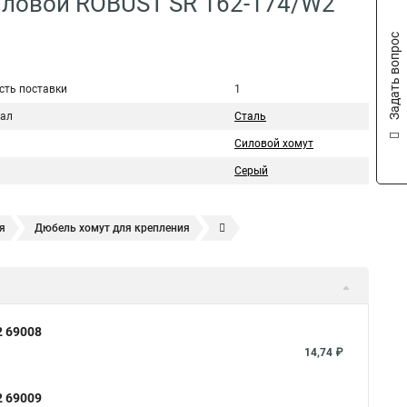
силовой ROBUST SR 162-174/W2
Задать вопрос
сть поставки
1
ал
Сталь
Силовой хомут
Серый
я
Дюбель хомут для крепления
Хомут усиливающий
Хомут 32
Хомут 2
Хомут 40
омуты для крепления трубопроводов
Хомут 2 мм
т для канализационной трубы
Хомут 180
Хомут 24
2 69008
ый 2
Хомут 500
Хомут червячный norma
Хомут 80
14,74 ₽
упить
Тяговой хомут
2 69009