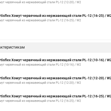
е для кабеля крепления
Хомут 20 цена
Хомут на кабель канал
мут червячный из нержавеющей стали PL-12 (12-20) / W2
 пластиковый с защелкой
Хомут 6х300
Хомут на нагрузку
Хом
rtisflex Хомут червячный из нержавеющей стали PL-12 (16-25) / W
стяжки хомуты
Хомут крепление к стене
Стяжки или хомуты
Х
мут червячный из нержавеющей стали PL-12 (16-25) / W2
мм
Хомут крепления сантехнических труб
Хомут крепление трубы
т
Хомут гайка м8
Хомут 75 мм
Струбцины хомут
Комплек
актеристикам
я труб к стене
Хомут для крепления трубы 50
Хомуты диаметром 
жинные хомуты для шлангов системы
Дюбель хомуты 16
Крепеж 
rtisflex Хомут червячный из нержавеющей стали PL-12 (10-16) / W
мут червячный из нержавеющей стали PL-12 (10-16) / W2
хомуты ремонтные
Хомут для воздуховода с резиновым профилем
бка
Хомуты поставить
Гост хомуты трубные
Хомут для шланга
rtisflex Хомут червячный из нержавеющей стали PL-12 (12-20) / W
хники
Хомут нова
Хомуты кабельные стяжки пластиковые
Хо
мут червячный из нержавеющей стали PL-12 (12-20) / W2
Винты хомуты
Хомут с ремнем
Хомуты для труб 150
Хому
rtisflex Хомут червячный из нержавеющей стали PL-12 (16-25) / W
 трубы
Зажим для хомута шруса
Стальная лента хомутов
На х
мут червячный из нержавеющей стали PL-12 (16-25) / W2
Хомут металлический трубы
Хомуты для пп
Хомут усиленный двух