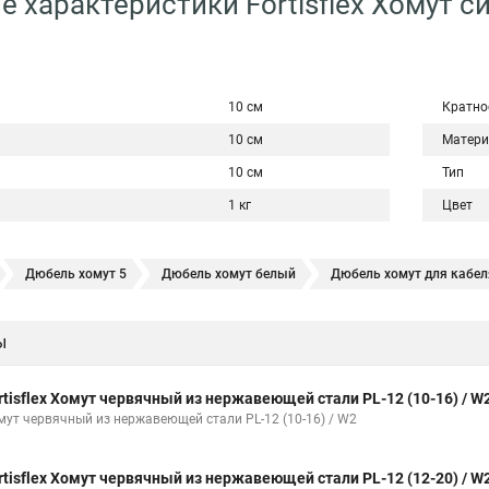
е характеристики Fortisflex Хомут 
10 см
Кратно
10 см
Матери
10 см
Тип
1 кг
Цвет
Дюбель хомут 5
Дюбель хомут белый
Дюбель хомут для кабел
и трубы
Хомут нержавейка
Хомут пластиковый
Хомут 1
ы
Хомут w1
Хомут 3 4
Хомут 250
Хомут червячный мм
Х
Хомут 120
Хомут 6 мм
Хомут оптом
Хомут плоский
Хому
rtisflex Хомут червячный из нержавеющей стали PL-12 (10-16) / W
Хомут обжимной для труб
Хомут нейлоновый белый
Хомут трубн
мут червячный из нержавеющей стали PL-12 (10-16) / W2
Окпд 2 хомуты
Хомут на 3д забор
Хомут нержавеющая сталь к
rtisflex Хомут червячный из нержавеющей стали PL-12 (12-20) / W