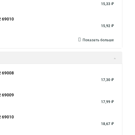
Хомуты на кислородные шланги
15,33 ₽
уты металлические для шрус
2 69010
омуты скоба для труб
Хомуты на трубу цена
15,92 ₽
Хомут aisi 304
Металлические трубы хомуты
т хомутов патрубков
Хомут для стояка
Показать больше
16
Стяжки хомут пластиковый
Струбцина для хомутов
для труб хомут
Fortisflex хомут червячный
Хомут кт
2 69008
Хомуты пыльника шрус как затягивать
Длинный хомут
17,30 ₽
 металлический
Хомут с биркой
2 69009
муты для нержавейки
Хомут силовой w1 robust
17,99 ₽
ты на 200 мм
Хомут 76 для трубы
Хомут 110 шпилька
2 69010
омутах fr пр
Хомуты на скользящую опору
18,67 ₽
болтовой
Хомуты для опор скользящих