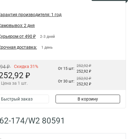
Гарантия производителя: 1 год
Самовывоз: 2 дня
Курьером от 490 ₽
2-3 дней
Срочная доставка:
1 день
252,92 ₽
,94 ₽
Скидка 31%
От 15 шт:
252,92 ₽
252,92 ₽
252,92 ₽
От 30 шт:
Цена за 1 шт.
252,92 ₽
Быстрый заказ
В корзину
162-174/W2 80591