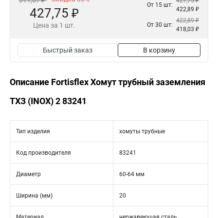
611,07 ₽
427,75 ₽
От 15 шт:
427,75 ₽
422,89 ₽
422,89 ₽
Цена за 1 шт.
От 30 шт:
418,03 ₽
Быстрый заказ
В корзину
Описание Fortisflex Хомут трубный заземления
ТХЗ (INOX) 2 83241
Тип изделия
хомуты трубные
Код производителя
83241
Диаметр
60-64 мм
Ширина (мм)
20
Материал
нержавеющая сталь