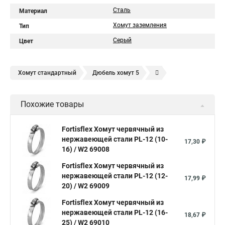
Сталь
Материал
Хомут заземления
Тип
Серый
Цвет
Хомут стандартный
Дюбель хомут 5
Дюбель хомут белый
Дюбель хомут для кабеля
Похожие товары
Дюбель хомут для крепления
Хомут для прокладки трубы
Хомут нержавейка
Хомут пластиковый
Хомут 1
Fortisflex Хомут червячный из
нержавеющей стали PL-12 (10-
Хомут усиливающий
Хомут 32
Хомут 2
Хомут 40
17,30 ₽
16) / W2 69008
Хомут червячный
Хомут w1
Хомут 3 4
Хомут 250
Fortisflex Хомут червячный из
Хомут червячный мм
нержавеющей стали PL-12 (12-
17,99 ₽
20) / W2 69009
Хомуты для крепления трубопроводов
Fortisflex Хомут червячный из
Хомут 2 мм
Хомут 24137 80
Хомут 120
нержавеющей стали PL-12 (16-
18,67 ₽
Хомут 6 мм
25) / W2 69010