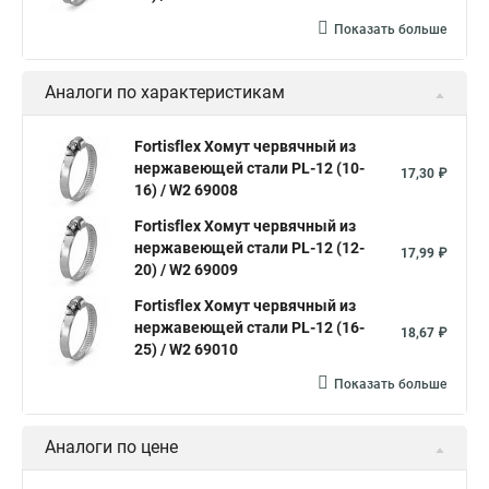
Хомут оптом
Хомут плоский
Показать больше
Хомут для канализационной трубы
Хомут 180
Аналоги по характеристикам
Хомут 24
Номера хомутов
Хомут обжимной для труб
Fortisflex Хомут червячный из
нержавеющей стали PL-12 (10-
Хомут нейлоновый белый
Хомут трубный 2
Хомут 500
17,30 ₽
16) / W2 69008
Хомут червячный norma
Хомут 80
Хомут от протечки
Fortisflex Хомут червячный из
Окпд 2 хомуты
Хомут на 3д забор
нержавеющей стали PL-12 (12-
17,99 ₽
20) / W2 69009
Хомут нержавеющая сталь купить
Тяговой хомут
Fortisflex Хомут червячный из
Хомуты металлические для кабеля крепления
нержавеющей стали PL-12 (16-
18,67 ₽
25) / W2 69010
Хомут 20 цена
Показать больше
Хомут на кабель канал
Хомуты на кислородные шланги
Многоразовый хомут пластиковый с защелкой
Аналоги по цене
Хомут 6х300