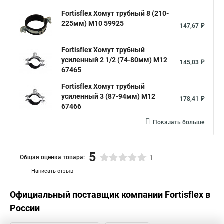
Хомут на нагрузку
Хомуты металлические для шрус
Fortisflex Хомут трубный 8 (210-
225мм) М10 59925
147,67 ₽
Купить нейлоновые стяжки хомуты
Хомут крепление к стене
Fortisflex Хомут трубный
усиленный 2 1/2 (74-80мм) M12
Стяжки или хомуты
Хомуты скоба для труб
145,03 ₽
67465
Хомуты на трубу цена
Хомут для трубы 60 мм
Fortisflex Хомут трубный
Хомут крепления сантехнических труб
усиленный 3 (87-94мм) M12
178,41 ₽
67466
Хомут крепление трубы
Хомут aisi 304
Показать больше
Металлические трубы хомуты
Что такое одеть хомут
Хомут гайка м8
Хомут 75 мм
Струбцины хомут
5
Общая оценка товара:
1
Комплект хомутов патрубков
Хомут для стояка
Написать отзыв
Хомуты материал
Хомуты для крепления труб к стене
Официальный поставщик компании
Fortisflex
в
Хомут для крепления трубы 50
Хомуты диаметром 16
России
Стяжки хомут пластиковый
Струбцина для хомутов