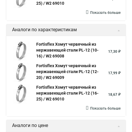
Хомут 6 мм
25) / W2 69010
Хомут оптом
Хомут плоский
Показать больше
Хомут для канализационной трубы
Хомут 180
Аналоги по характеристикам
Хомут 24
Номера хомутов
Хомут обжимной для труб
Fortisflex Хомут червячный из
нержавеющей стали PL-12 (10-
Хомут нейлоновый белый
Хомут трубный 2
Хомут 500
17,30 ₽
16) / W2 69008
Хомут червячный norma
Хомут 80
Хомут от протечки
Fortisflex Хомут червячный из
Окпд 2 хомуты
Хомут на 3д забор
нержавеющей стали PL-12 (12-
17,99 ₽
20) / W2 69009
Хомут нержавеющая сталь купить
Тяговой хомут
Fortisflex Хомут червячный из
Хомуты металлические для кабеля крепления
нержавеющей стали PL-12 (16-
18,67 ₽
25) / W2 69010
Хомут 20 цена
Показать больше
Хомут на кабель канал
Хомуты на кислородные шланги
Многоразовый хомут пластиковый с защелкой
Аналоги по цене
Хомут 6х300