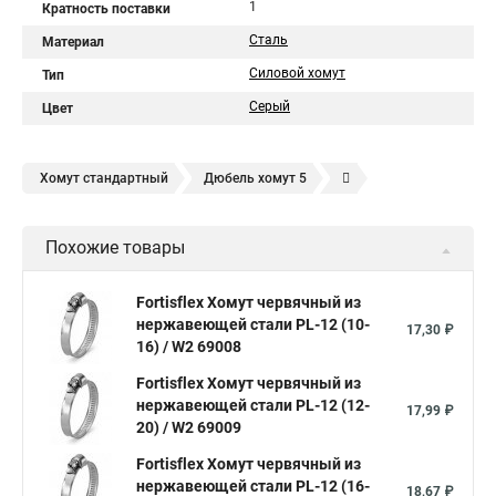
1
Кратность поставки
Сталь
Материал
Силовой хомут
Тип
Серый
Цвет
Хомут стандартный
Дюбель хомут 5
Дюбель хомут белый
Дюбель хомут для кабеля
Похожие товары
Дюбель хомут для крепления
Хомут для прокладки трубы
Хомут нержавейка
Хомут пластиковый
Хомут 1
Fortisflex Хомут червячный из
нержавеющей стали PL-12 (10-
Хомут усиливающий
Хомут 32
Хомут 2
Хомут 40
17,30 ₽
16) / W2 69008
Хомут червячный
Хомут w1
Хомут 3 4
Хомут 250
Fortisflex Хомут червячный из
Хомут червячный мм
нержавеющей стали PL-12 (12-
17,99 ₽
20) / W2 69009
Хомуты для крепления трубопроводов
Fortisflex Хомут червячный из
Хомут 2 мм
Хомут 24137 80
Хомут 120
нержавеющей стали PL-12 (16-
18,67 ₽