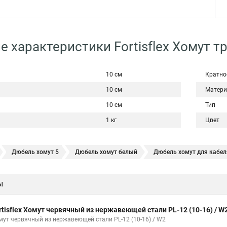
е характеристики Fortisflex Хомут т
10 см
Кратно
10 см
Матери
10 см
Тип
1 кг
Цвет
Дюбель хомут 5
Дюбель хомут белый
Дюбель хомут для кабел
и трубы
Хомут нержавейка
Хомут пластиковый
Хомут 1
ы
Хомут w1
Хомут 3 4
Хомут 250
Хомут червячный мм
Х
Хомут 120
Хомут 6 мм
Хомут оптом
Хомут плоский
Хому
rtisflex Хомут червячный из нержавеющей стали PL-12 (10-16) / W
Хомут обжимной для труб
Хомут нейлоновый белый
Хомут трубн
мут червячный из нержавеющей стали PL-12 (10-16) / W2