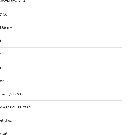
омуты трубные
2156
5-80 мм
0
4
3
езина
т -40 до +75°C
ержавеющая сталь
rtisflex
итай