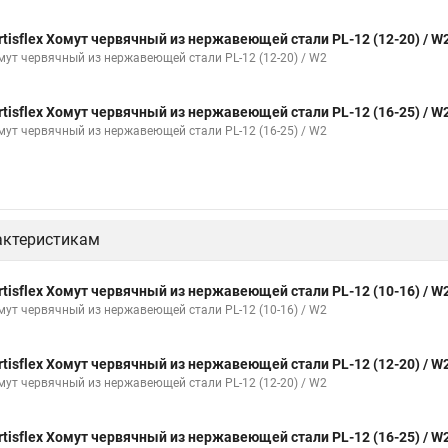
Окпд 2 хомуты
Хомут на 3д забор
Хомут нержавеющая сталь к
rtisflex Хомут червячный из нержавеющей стали PL-12 (12-20) / W
е для кабеля крепления
Хомут 20 цена
Хомут на кабель канал
мут червячный из нержавеющей стали PL-12 (12-20) / W2
 пластиковый с защелкой
Хомут 6х300
Хомут на нагрузку
Хом
rtisflex Хомут червячный из нержавеющей стали PL-12 (16-25) / W
стяжки хомуты
Хомут крепление к стене
Стяжки или хомуты
Х
мут червячный из нержавеющей стали PL-12 (16-25) / W2
мм
Хомут крепления сантехнических труб
Хомут крепление трубы
т
Хомут гайка м8
Хомут 75 мм
Струбцины хомут
Комплек
актеристикам
я труб к стене
Хомут для крепления трубы 50
Хомуты диаметром 
жинные хомуты для шлангов системы
Дюбель хомуты 16
Крепеж 
rtisflex Хомут червячный из нержавеющей стали PL-12 (10-16) / W
мут червячный из нержавеющей стали PL-12 (10-16) / W2
хомуты ремонтные
Хомут для воздуховода с резиновым профилем
бка
Хомуты поставить
Гост хомуты трубные
Хомут для шланга
rtisflex Хомут червячный из нержавеющей стали PL-12 (12-20) / W
хники
Хомут нова
Хомуты кабельные стяжки пластиковые
Хо
мут червячный из нержавеющей стали PL-12 (12-20) / W2
Винты хомуты
Хомут с ремнем
Хомуты для труб 150
Хому
rtisflex Хомут червячный из нержавеющей стали PL-12 (16-25) / W
 трубы
Зажим для хомута шруса
Стальная лента хомутов
На х