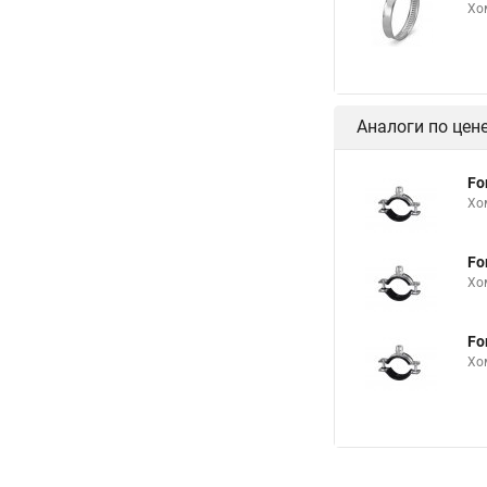
Хо
Хомуты gbs w2
Хомут чугунной труб
Хомут haku
Хому
Аналоги по цен
Хомуты сантехничес
Хомуты для шланга 
Fo
Хо
Хомут обжимной для
Хомуты 315
Хом
Fo
Хо
Хомуты металлическ
Хомут для крепления
Fo
Хомут 110 канализа
Хо
Хомуты для соедине
Трубный хомут для в
Хомуты 2 на 200