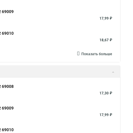
упить
Тяговой хомут
2 69009
Хомуты на кислородные шланги
17,99 ₽
уты металлические для шрус
2 69010
омуты скоба для труб
Хомуты на трубу цена
18,67 ₽
Хомут aisi 304
Металлические трубы хомуты
т хомутов патрубков
Хомут для стояка
Показать больше
16
Стяжки хомут пластиковый
Струбцина для хомутов
для труб хомут
Fortisflex хомут червячный
Хомут кт
2 69008
Хомуты пыльника шрус как затягивать
Длинный хомут
17,30 ₽
 металлический
Хомут с биркой
2 69009
муты для нержавейки
Хомут силовой w1 robust
17,99 ₽
ты на 200 мм
Хомут 76 для трубы
Хомут 110 шпилька
2 69010
омутах fr пр
Хомуты на скользящую опору