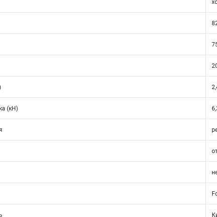
х
8
7
2
)
2,
а (кН)
6,
я
р
о
н
Fo
ь
К