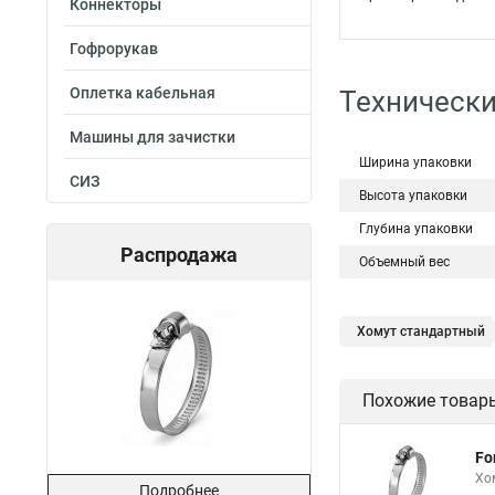
Коннекторы
Гофрорукав
Оплетка кабельная
Технически
Машины для зачистки
Ширина упаковки
СИЗ
Высота упаковки
Глубина упаковки
Распродажа
Объемный вес
Хомут стандартный
Хомут для прокладк
Похожие товар
Хомут червячный
Хомут 24137 80
Fo
Номера хомутов
Хо
Подробнее