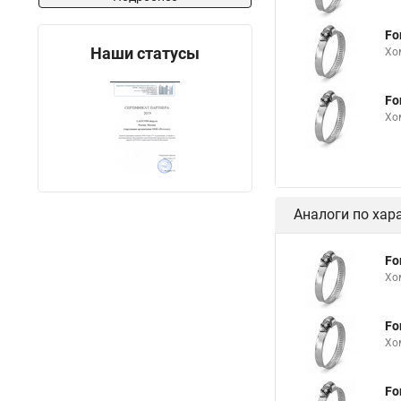
Хомут от протечки
Fo
Хомуты металлически
Наши статусы
Хо
Многоразовый хомут
Fo
Купить нейлоновые 
Хо
Хомут для трубы 60 
Что такое одеть хому
Хомуты материал
Аналоги по хар
Хомуты для креплени
Хомуты ф50
Пру
Fo
Хо
Хомут b
Муфты 
Снять хомут с патру
Fo
Для хомутов дело те
Хо
Колпаки с хомутом
Fo
Хомут крепления 110