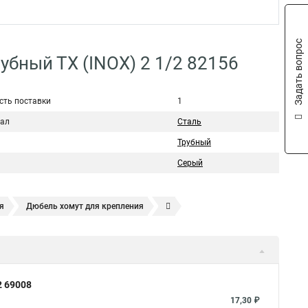
Задать вопрос
рубный ТХ (INOX) 2 1/2 82156
сть поставки
1
ал
Сталь
Трубный
Серый
я
Дюбель хомут для крепления
Хомут усиливающий
Хомут 32
Хомут 2
Хомут 40
омуты для крепления трубопроводов
Хомут 2 мм
т для канализационной трубы
Хомут 180
Хомут 24
2 69008
ый 2
Хомут 500
Хомут червячный norma
Хомут 80
17,30 ₽