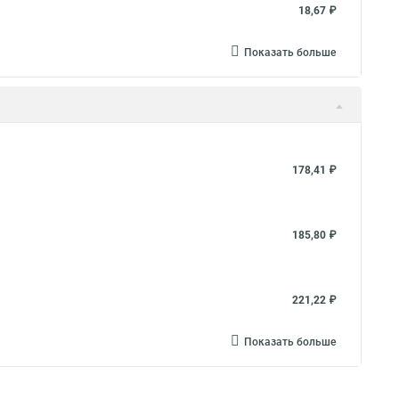
18,67 ₽
болтовой
Хомуты для опор скользящих
Показать больше
 25
Dkc кабельные хомуты
Хомут для бочки
Винт хомута
Хомут кламп 2
Хомут для детей
Хомут проволочный для шлангов
ут водопроводный
Хомут новый
Хомут капроновые
178,41 ₽
ута
Крепеж хомута
Пластиковые хомуты для провода
т 25 мм 20
Хомут 25 трубы
Хомуты для улицы
труб
Хомут пластиковый 200
Хомут затяжки
185,80 ₽
Быстроразъемный хомуты
Соединение труб хомутам
Хомуты врезки для пнд
Силовой хомут norma
221,22 ₽
пыльники шрусов универсальный
Показать больше
жка 100 шт в уп
Хомуты одноразовые
Хомут kralle
астиковые хомуты стяжки
Дюбель для крепления хомутов