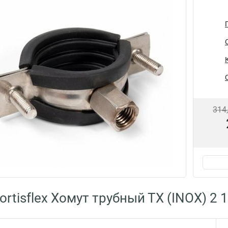
314
rtisflex Хомут трубный ТХ (INOX) 2 